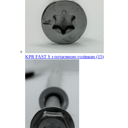
KPR FAST S з потаємною голівкою (15)