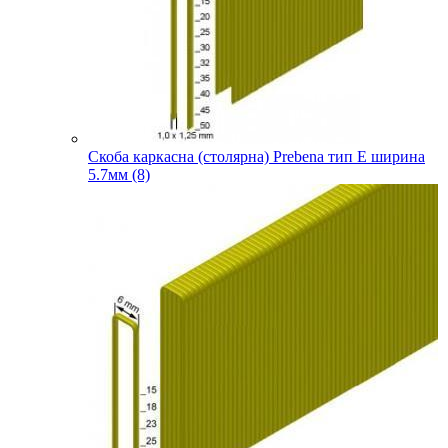
Скоба каркасна (столярна) Prebena тип E ширина
5.7мм (8)