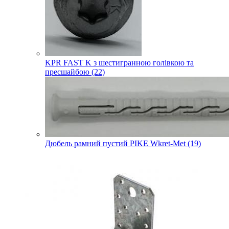
KPR FAST K з шестигранною голівкою та
пресшайбою (22)
Дюбель рамний пустий PIKE Wkret-Met (19)