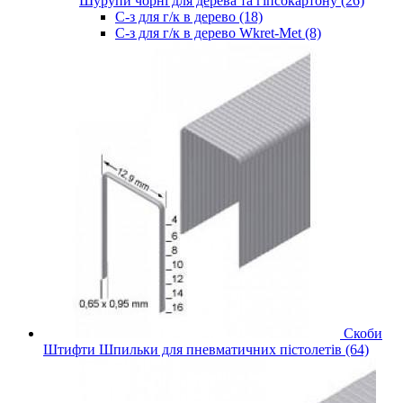
Шурупи чорні для дерева та гіпсокартону (26)
С-з для г/к в дерево (18)
С-з для г/к в дерево Wkret-Met (8)
Скоби
Штифти Шпильки для пневматичних пістолетів (64)