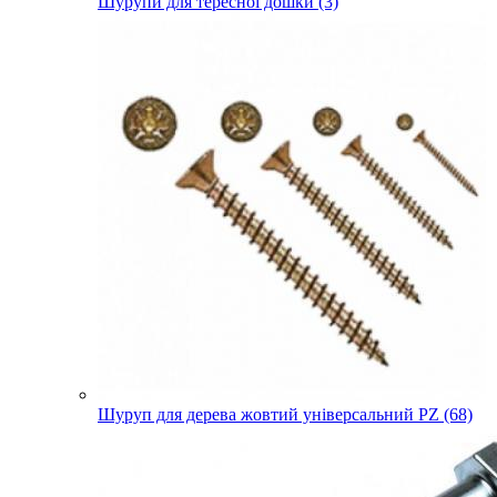
Шурупи для тересної дошки (3)
Шуруп для дерева жовтий універсальний PZ (68)