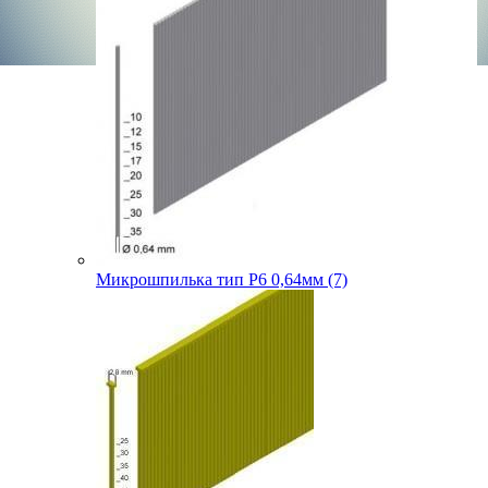
Микрошпилька тип P6 0,64мм (7)