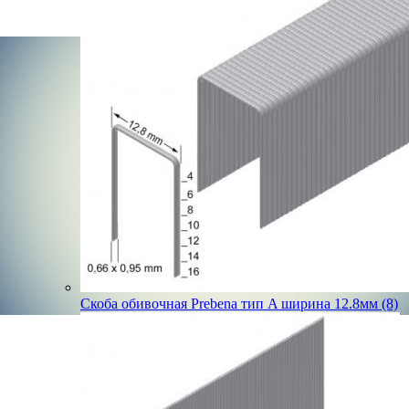
Скоба обивочная Prebena тип A ширина 12.8мм (8)