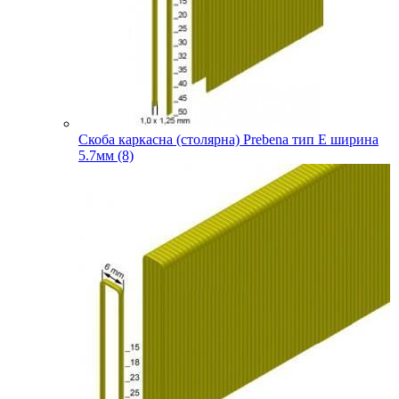
Скоба каркасна (столярна) Prebena тип E ширина
5.7мм (8)