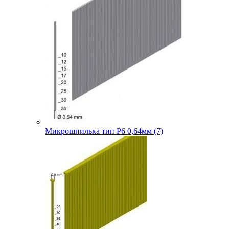
Микрошпилька тип P6 0,64мм (7)