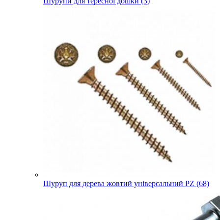
Шурупи для тересної дошки (3)
Шуруп для дерева жовтий універсальний PZ (68)