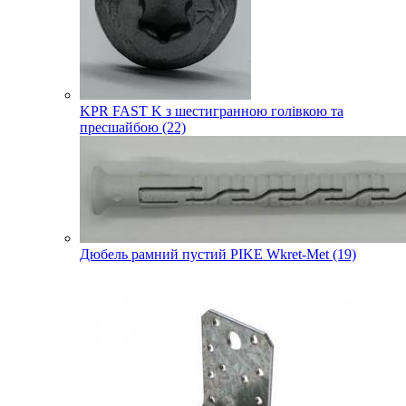
KPR FAST K з шестигранною голівкою та
пресшайбою (22)
Дюбель рамний пустий PIKE Wkret-Met (19)