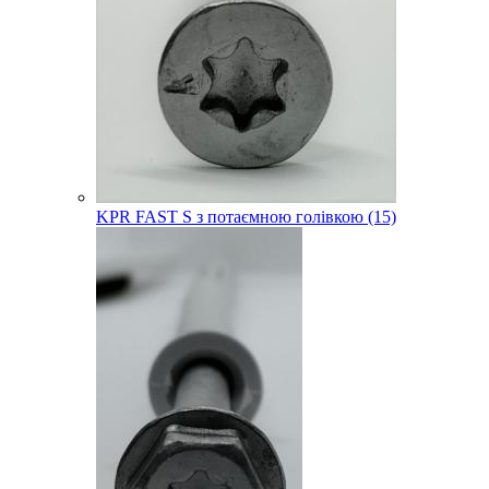
KPR FAST S з потаємною голівкою (15)