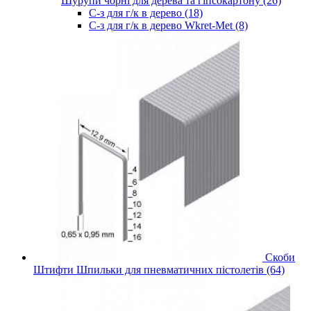
Шурупи чорні для дерева та гіпсокартону (26)
С-з для г/к в дерево (18)
С-з для г/к в дерево Wkret-Met (8)
Скоби
Штифти Шпильки для пневматичних пістолетів (64)