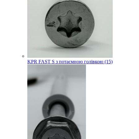
KPR FAST S з потаємною голівкою (15)