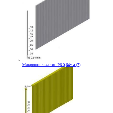
Микрошпилька тип P6 0,64мм (7)