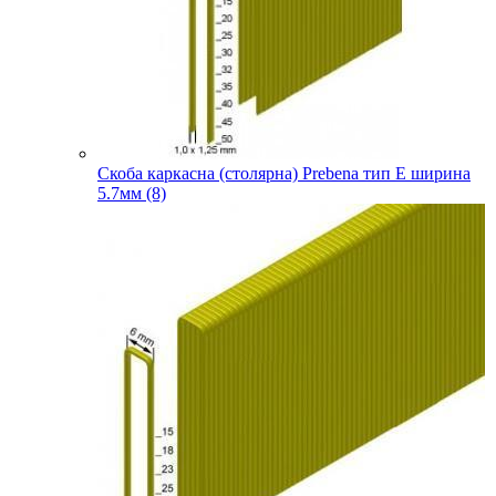
Скоба каркасна (столярна) Prebena тип E ширина
5.7мм (8)