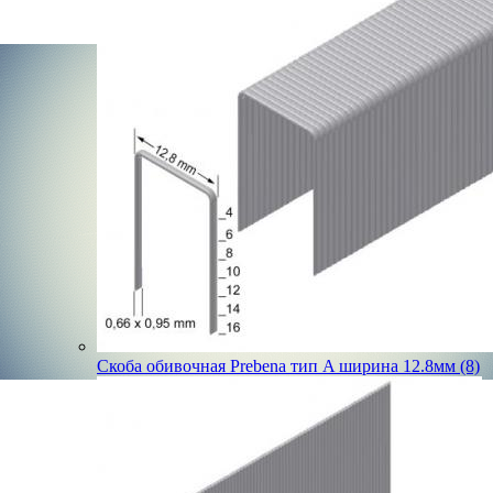
Скоба обивочная Prebena тип A ширина 12.8мм (8)