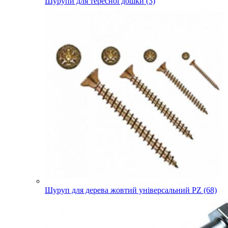
Шурупи для тересної дошки (3)
Шуруп для дерева жовтий універсальний PZ (68)