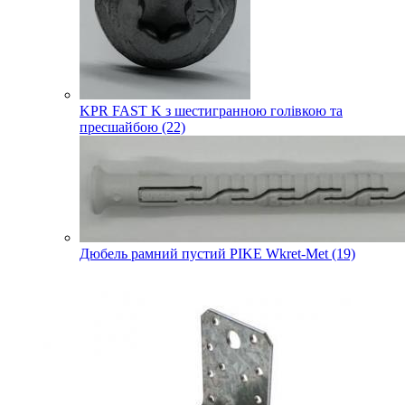
KPR FAST K з шестигранною голівкою та
пресшайбою (22)
Дюбель рамний пустий PIKE Wkret-Met (19)