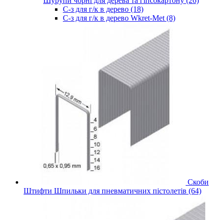
Шурупи чорні для дерева та гіпсокартону (26)
С-з для г/к в дерево (18)
С-з для г/к в дерево Wkret-Met (8)
Скоби
Штифти Шпильки для пневматичних пістолетів (64)