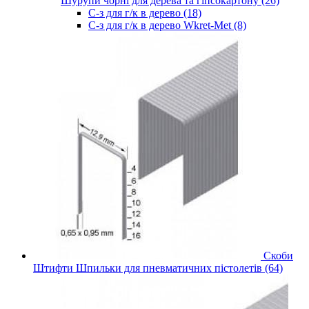
Шурупи чорні для дерева та гіпсокартону (26)
С-з для г/к в дерево (18)
С-з для г/к в дерево Wkret-Met (8)
Скоби
Штифти Шпильки для пневматичних пістолетів (64)