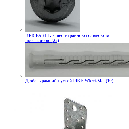
KPR FAST K з шестигранною голівкою та
пресшайбою (22)
Дюбель рамний пустий PIKE Wkret-Met (19)