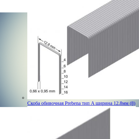
Скоба обивочная Prebena тип A ширина 12.8мм (8)