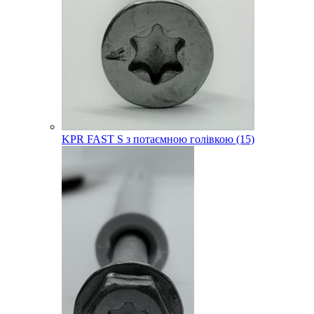
KPR FAST S з потаємною голівкою (15)