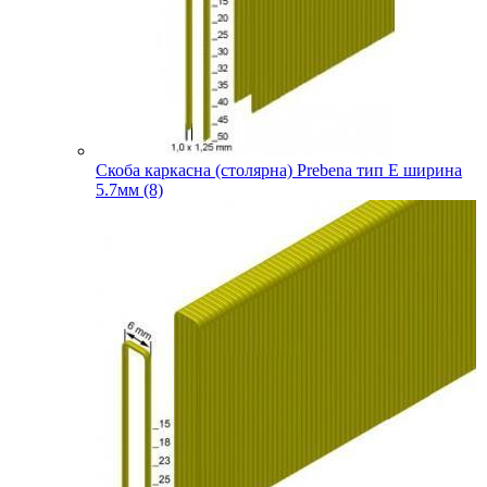
Скоба каркасна (столярна) Prebena тип E ширина
5.7мм (8)