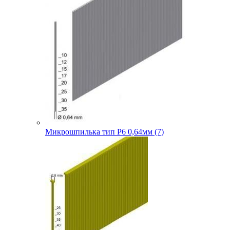
Микрошпилька тип P6 0,64мм (7)