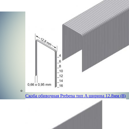
Скоба обивочная Prebena тип A ширина 12.8мм (8)