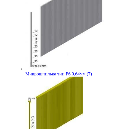
Микрошпилька тип P6 0,64мм (7)