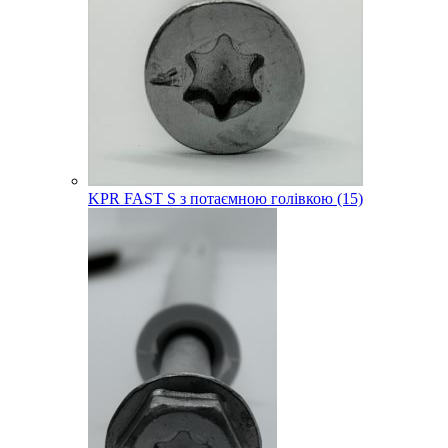
KPR FAST S з потаємною голівкою (15)