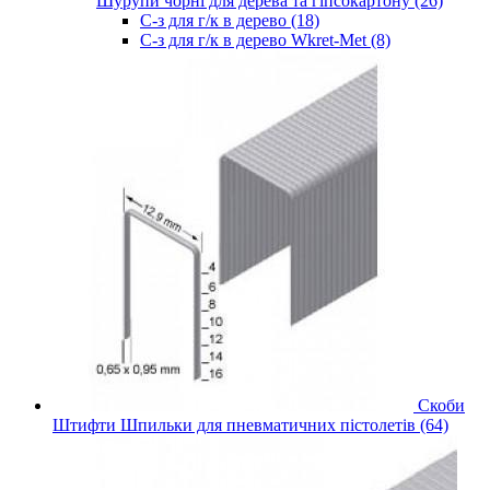
Шурупи чорні для дерева та гіпсокартону (26)
С-з для г/к в дерево (18)
С-з для г/к в дерево Wkret-Met (8)
Скоби
Штифти Шпильки для пневматичних пістолетів (64)