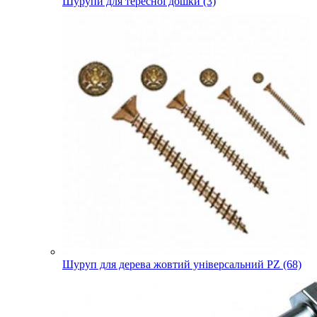
Шурупи для тересної дошки (3)
Шуруп для дерева жовтий універсальний PZ (68)