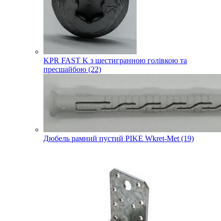
KPR FAST K з шестигранною голівкою та
пресшайбою (22)
Дюбель рамний пустий PIKE Wkret-Met (19)