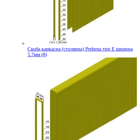
Скоба каркасна (столярна) Prebena тип E ширина
5.7мм (8)