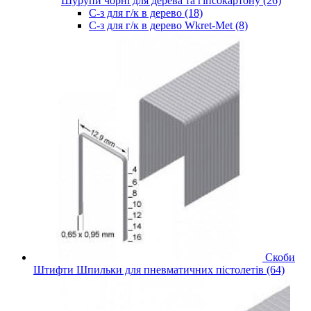
Шурупи чорні для дерева та гіпсокартону (26)
С-з для г/к в дерево (18)
С-з для г/к в дерево Wkret-Met (8)
Скоби
Штифти Шпильки для пневматичних пістолетів (64)