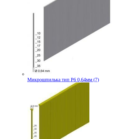
Микрошпилька тип P6 0,64мм (7)