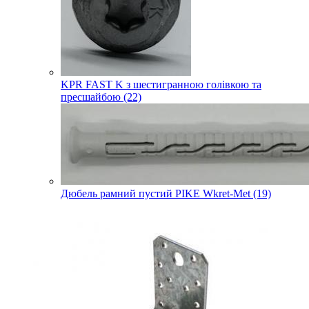
KPR FAST K з шестигранною голівкою та
пресшайбою (22)
Дюбель рамний пустий PIKE Wkret-Met (19)