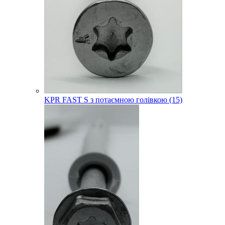
KPR FAST S з потаємною голівкою (15)