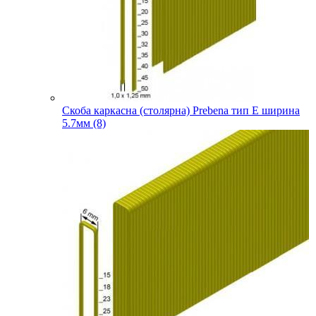
Скоба каркасна (столярна) Prebena тип E ширина
5.7мм (8)