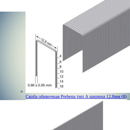
Скоба обивочная Prebena тип A ширина 12.8мм (8)