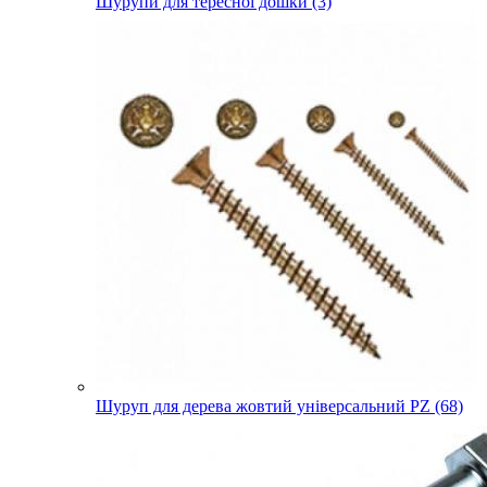
Шурупи для тересної дошки (3)
Шуруп для дерева жовтий універсальний PZ (68)