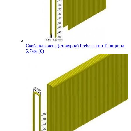
Скоба каркасна (столярна) Prebena тип E ширина
5.7мм (8)