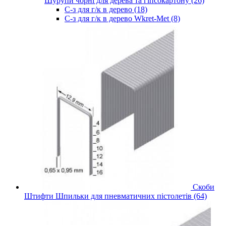
Шурупи чорні для дерева та гіпсокартону (26)
С-з для г/к в дерево (18)
С-з для г/к в дерево Wkret-Met (8)
Скоби
Штифти Шпильки для пневматичних пістолетів (64)