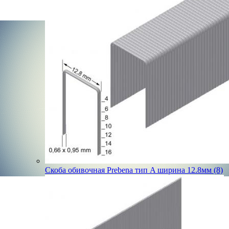
Скоба обивочная Prebena тип A ширина 12.8мм (8)