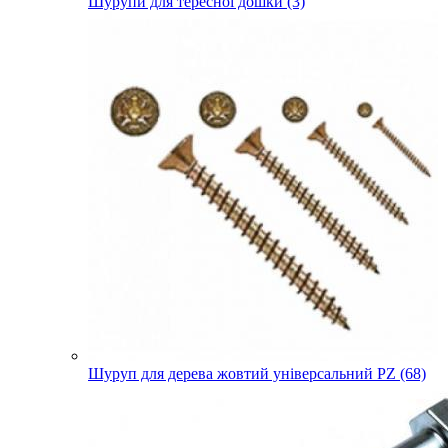
Шурупи для тересної дошки (3)
Шуруп для дерева жовтий універсальний PZ (68)