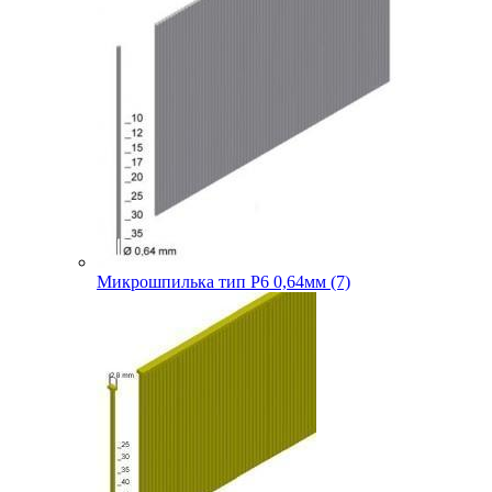
Микрошпилька тип P6 0,64мм (7)