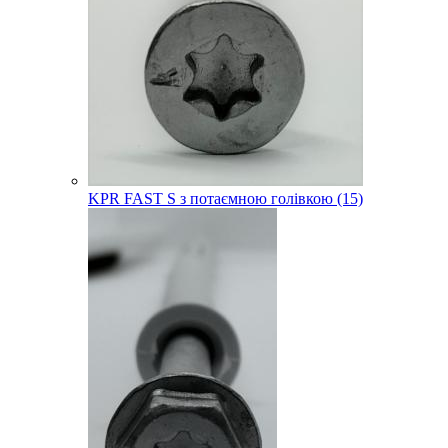
KPR FAST S з потаємною голівкою (15)