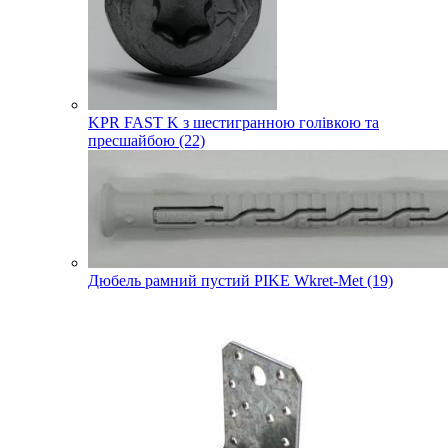
KPR FAST K з шестигранною голівкою та
пресшайбою (22)
Дюбель рамний пустий PIKE Wkret-Met (19)