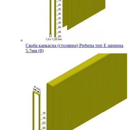
Скоба каркасна (столярна) Prebena тип E ширина
5.7мм (8)