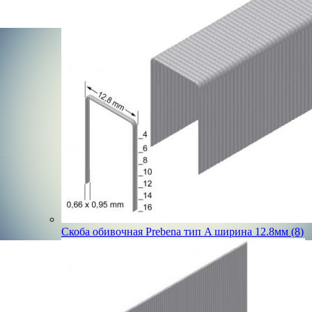
Скоба обивочная Prebena тип A ширина 12.8мм (8)