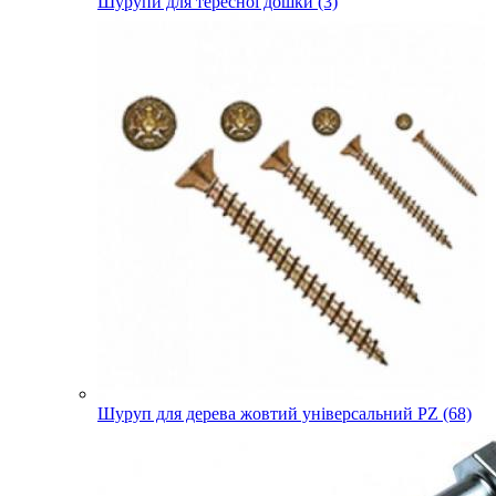
Шурупи для тересної дошки (3)
Шуруп для дерева жовтий універсальний PZ (68)