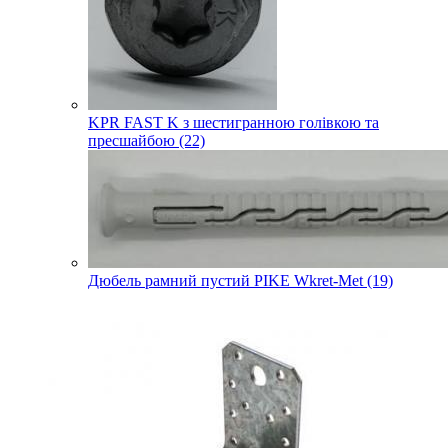
KPR FAST K з шестигранною голівкою та
пресшайбою (22)
Дюбель рамний пустий PIKE Wkret-Met (19)