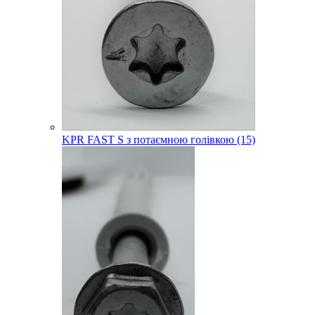
KPR FAST S з потаємною голівкою (15)