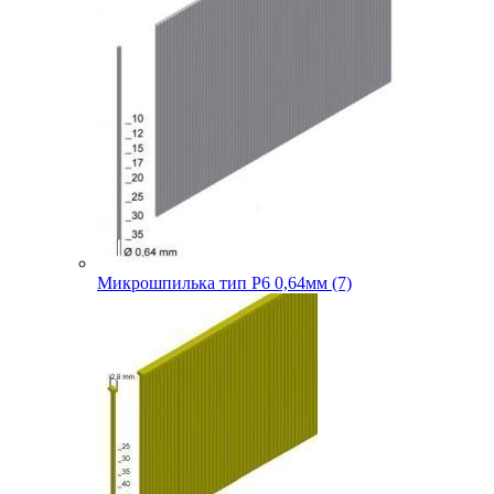
Микрошпилька тип P6 0,64мм (7)