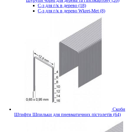
Шурупи чорні для дерева та гіпсокартону (26)
С-з для г/к в дерево (18)
С-з для г/к в дерево Wkret-Met (8)
Скоби
Штифти Шпильки для пневматичних пістолетів (64)