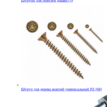
Шурупи для тересної дошки (3)
Шуруп для дерева жовтий універсальний PZ (68)