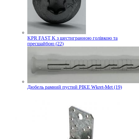
KPR FAST K з шестигранною голівкою та
пресшайбою (22)
Дюбель рамний пустий PIKE Wkret-Met (19)