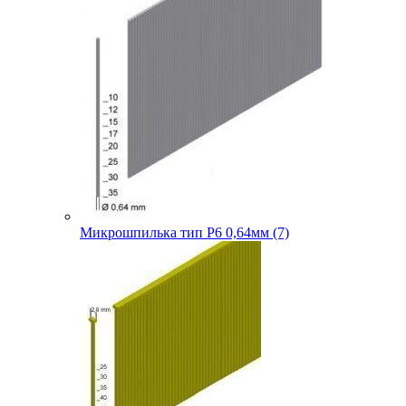
Микрошпилька тип P6 0,64мм (7)