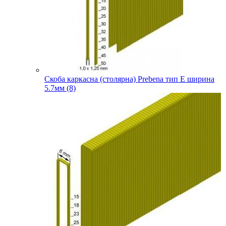
Скоба каркасна (столярна) Prebena тип E ширина
5.7мм (8)