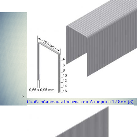
Скоба обивочная Prebena тип A ширина 12.8мм (8)