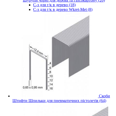
Шурупи чорні для дерева та гіпсокартону (26)
С-з для г/к в дерево (18)
С-з для г/к в дерево Wkret-Met (8)
Скоби
Штифти Шпильки для пневматичних пістолетів (64)