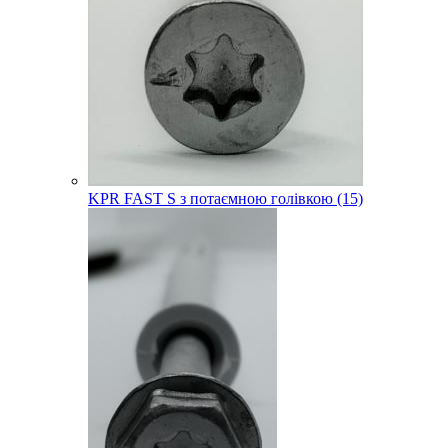
KPR FAST S з потаємною голівкою (15)