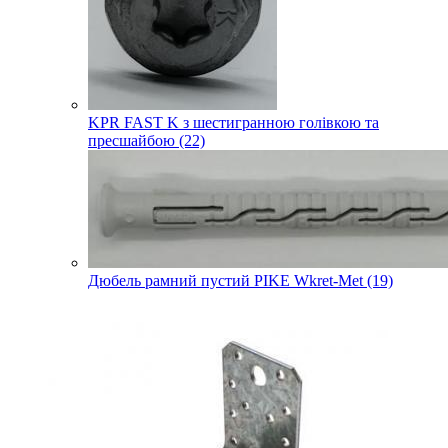
KPR FAST K з шестигранною голівкою та
пресшайбою (22)
Дюбель рамний пустий PIKE Wkret-Met (19)