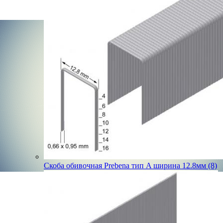
Скоба обивочная Prebena тип A ширина 12.8мм (8)