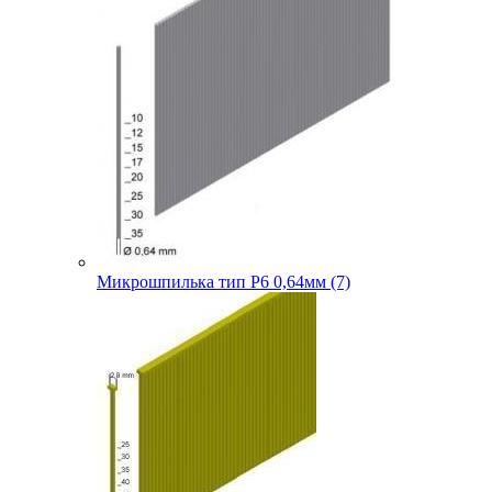
Микрошпилька тип P6 0,64мм (7)