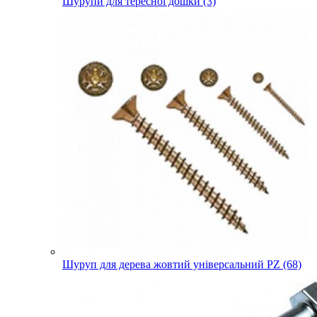
Шурупи для тересної дошки (3)
Шуруп для дерева жовтий універсальний PZ (68)