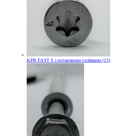
KPR FAST S з потаємною голівкою (15)