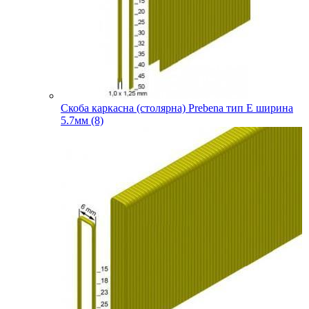
Скоба каркасна (столярна) Prebena тип E ширина
5.7мм (8)