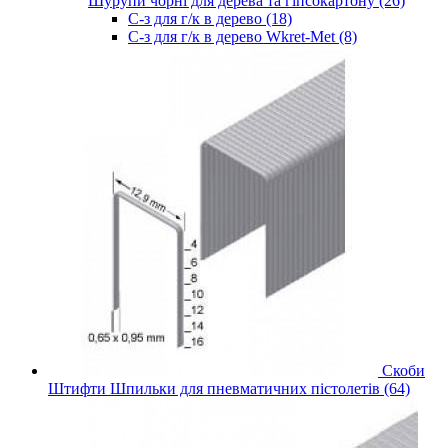
Шурупи чорні для дерева та гіпсокартону (26)
С-з для г/к в дерево (18)
С-з для г/к в дерево Wkret-Met (8)
Скоби
Штифти Шпильки для пневматичних пістолетів (64)