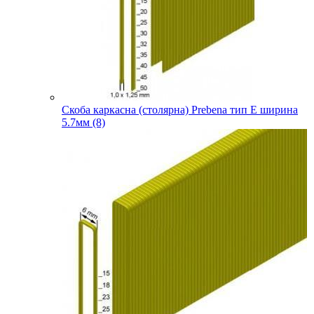
Скоба каркасна (столярна) Prebena тип E ширина
5.7мм (8)