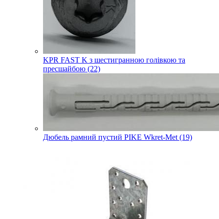
KPR FAST K з шестигранною голівкою та
пресшайбою (22)
Дюбель рамний пустий PIKE Wkret-Met (19)