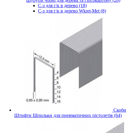
Шурупи чорні для дерева та гіпсокартону (26)
С-з для г/к в дерево (18)
С-з для г/к в дерево Wkret-Met (8)
Скоби
Штифти Шпильки для пневматичних пістолетів (64)