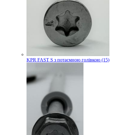
KPR FAST S з потаємною голівкою (15)