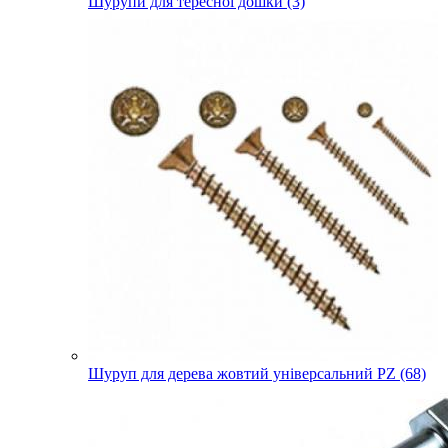
Шурупи для тересної дошки (3)
Шуруп для дерева жовтий універсальний PZ (68)