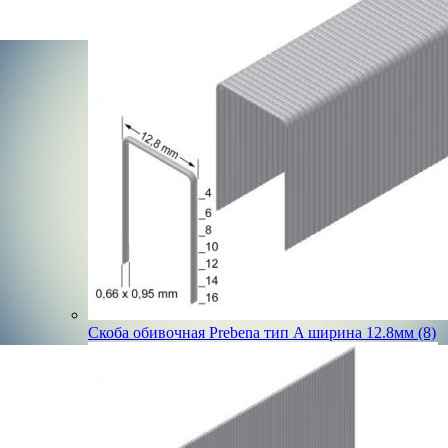
Скоба обивочная Prebena тип A ширина 12.8мм (8)