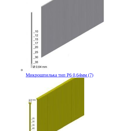
Микрошпилька тип P6 0,64мм (7)