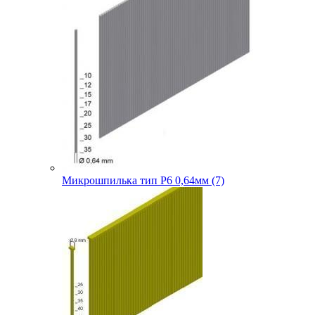
Микрошпилька тип P6 0,64мм (7)