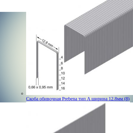
Скоба обивочная Prebena тип A ширина 12.8мм (8)