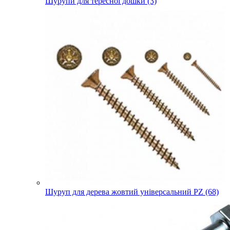
Шурупи для тересної дошки (3)
Шуруп для дерева жовтий універсальний PZ (68)