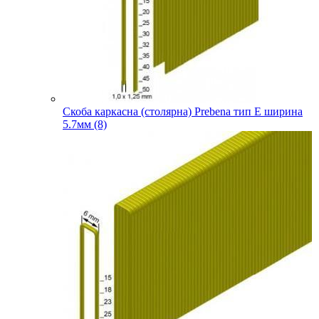
Скоба каркасна (столярна) Prebena тип E ширина
5.7мм (8)