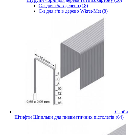
Шурупи чорні для дерева та гіпсокартону (26)
С-з для г/к в дерево (18)
С-з для г/к в дерево Wkret-Met (8)
Скоби
Штифти Шпильки для пневматичних пістолетів (64)