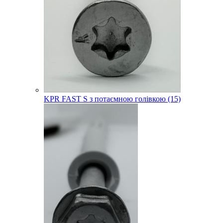
KPR FAST S з потаємною голівкою (15)