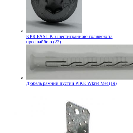
KPR FAST K з шестигранною голівкою та
пресшайбою (22)
Дюбель рамний пустий PIKE Wkret-Met (19)