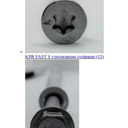
KPR FAST S з потаємною голівкою (15)