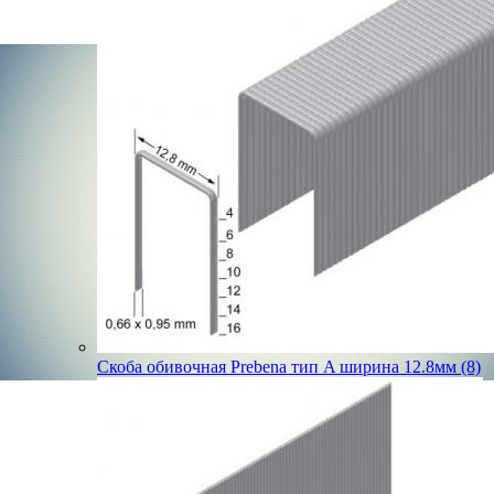
Скоба обивочная Prebena тип A ширина 12.8мм (8)