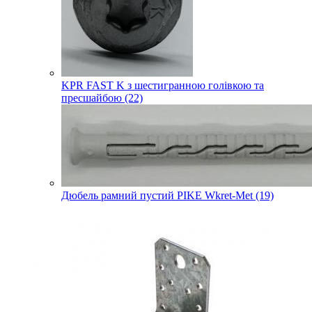
KPR FAST K з шестигранною голівкою та
пресшайбою (22)
Дюбель рамний пустий PIKE Wkret-Met (19)