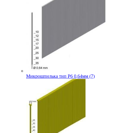
Микрошпилька тип P6 0,64мм (7)