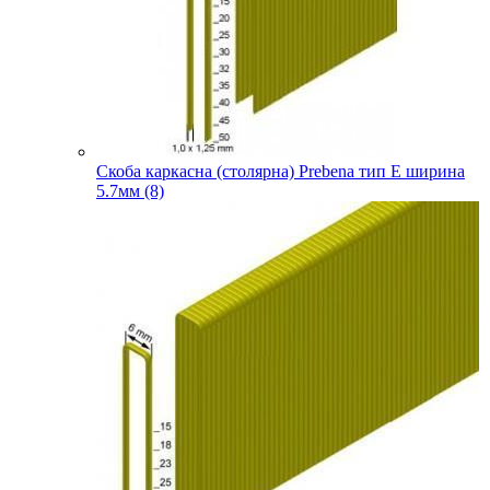
Скоба каркасна (столярна) Prebena тип E ширина
5.7мм (8)