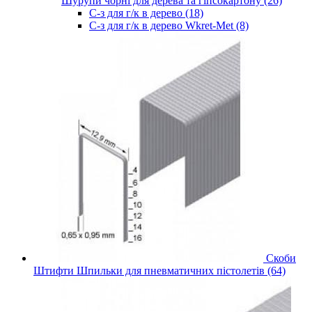
Шурупи чорні для дерева та гіпсокартону (26)
С-з для г/к в дерево (18)
С-з для г/к в дерево Wkret-Met (8)
Скоби
Штифти Шпильки для пневматичних пістолетів (64)