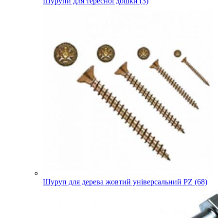
Шурупи для тересної дошки (3)
Шуруп для дерева жовтий універсальний PZ (68)