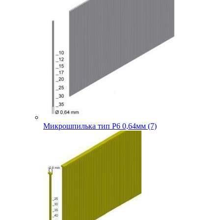
Микрошпилька тип P6 0,64мм (7)