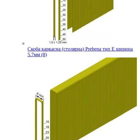
Скоба каркасна (столярна) Prebena тип E ширина
5.7мм (8)