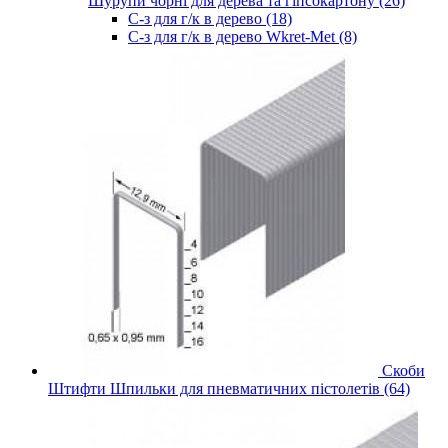
Шурупи чорні для дерева та гіпсокартону (26)
С-з для г/к в дерево (18)
С-з для г/к в дерево Wkret-Met (8)
Скоби
Штифти Шпильки для пневматичних пістолетів (64)