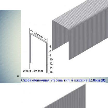
Скоба обивочная Prebena тип A ширина 12.8мм (8)