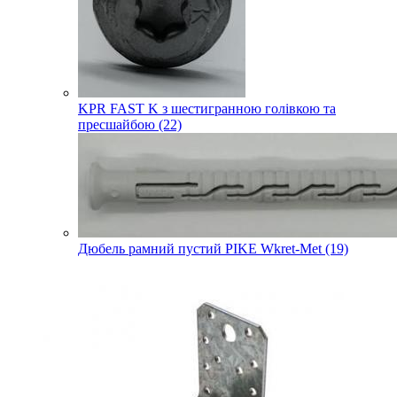
KPR FAST K з шестигранною голівкою та
пресшайбою (22)
Дюбель рамний пустий PIKE Wkret-Met (19)