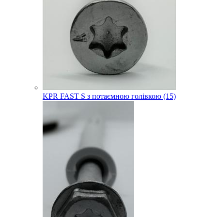
KPR FAST S з потаємною голівкою (15)