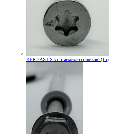
KPR FAST S з потаємною голівкою (15)