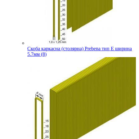
Скоба каркасна (столярна) Prebena тип E ширина
5.7мм (8)