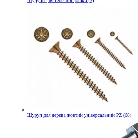
Шурупи для тересної дошки (3)
Шуруп для дерева жовтий універсальний PZ (68)