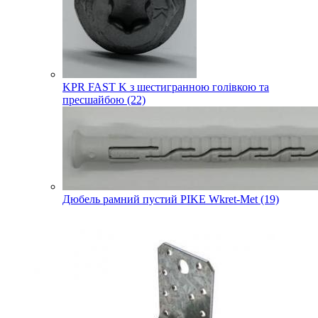
KPR FAST K з шестигранною голівкою та
пресшайбою (22)
Дюбель рамний пустий PIKE Wkret-Met (19)