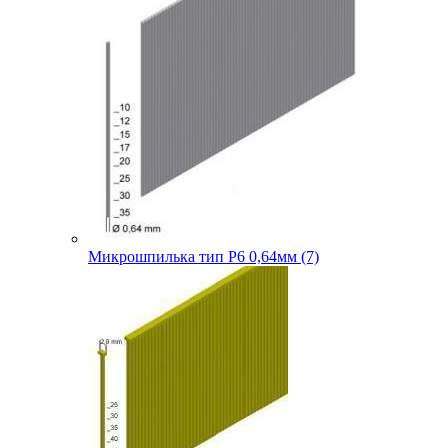
Микрошпилька тип P6 0,64мм (7)