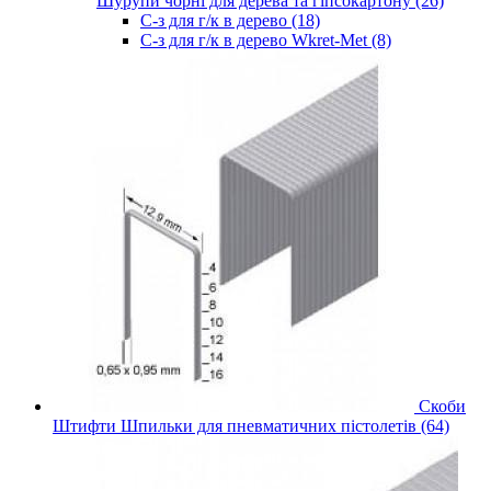
Шурупи чорні для дерева та гіпсокартону (26)
С-з для г/к в дерево (18)
С-з для г/к в дерево Wkret-Met (8)
Скоби
Штифти Шпильки для пневматичних пістолетів (64)