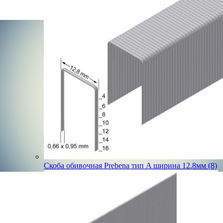
Скоба обивочная Prebena тип A ширина 12.8мм (8)