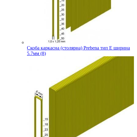
Скоба каркасна (столярна) Prebena тип E ширина
5.7мм (8)