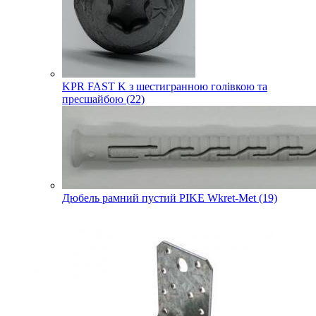
KPR FAST K з шестигранною голівкою та
пресшайбою (22)
Дюбель рамний пустий PIKE Wkret-Met (19)