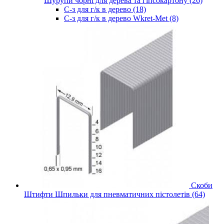
Шурупи чорні для дерева та гіпсокартону (26)
С-з для г/к в дерево (18)
С-з для г/к в дерево Wkret-Met (8)
Скоби
Штифти Шпильки для пневматичних пістолетів (64)