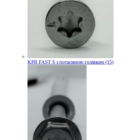
KPR FAST S з потаємною голівкою (15)