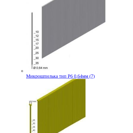
Микрошпилька тип P6 0,64мм (7)