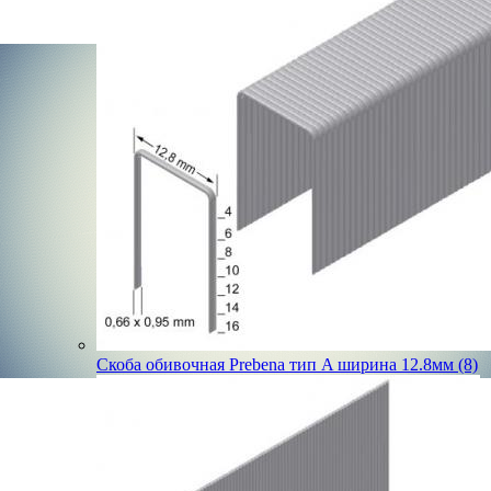
Скоба обивочная Prebena тип A ширина 12.8мм (8)