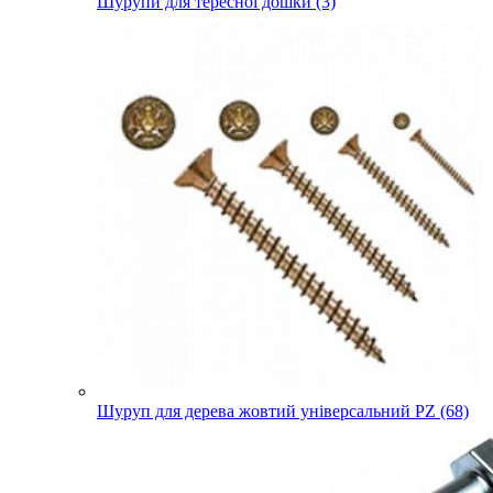
Шурупи для тересної дошки (3)
Шуруп для дерева жовтий універсальний PZ (68)