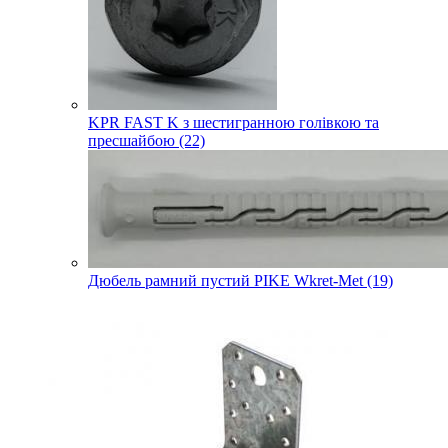
KPR FAST K з шестигранною голівкою та
пресшайбою (22)
Дюбель рамний пустий PIKE Wkret-Met (19)