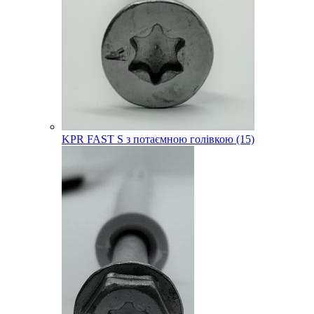
KPR FAST S з потаємною голівкою (15)