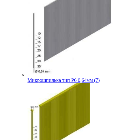
Микрошпилька тип P6 0,64мм (7)