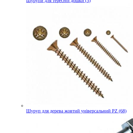
Шурупи для тересної дошки (3)
Шуруп для дерева жовтий універсальний PZ (68)