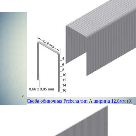
Скоба обивочная Prebena тип A ширина 12.8мм (8)