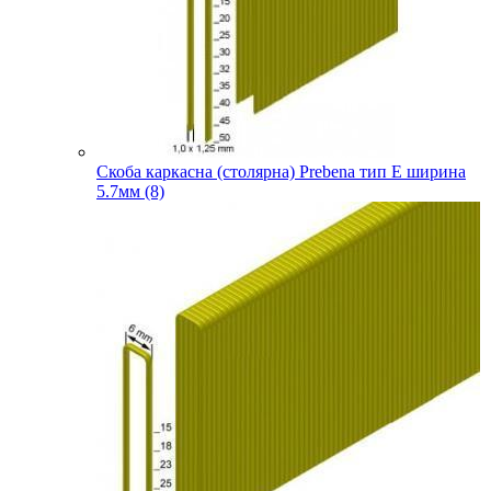
Скоба каркасна (столярна) Prebena тип E ширина
5.7мм (8)