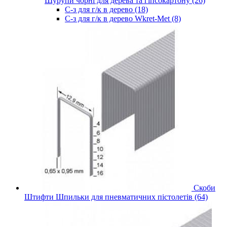
Шурупи чорні для дерева та гіпсокартону (26)
С-з для г/к в дерево (18)
С-з для г/к в дерево Wkret-Met (8)
Скоби
Штифти Шпильки для пневматичних пістолетів (64)