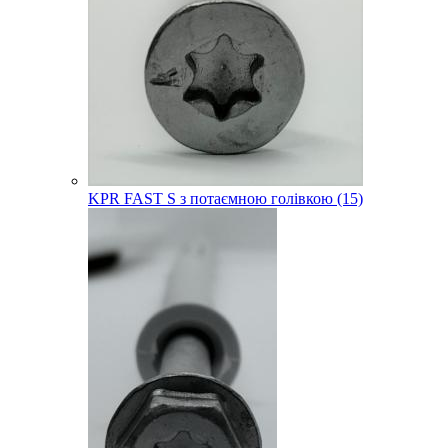
KPR FAST S з потаємною голівкою (15)