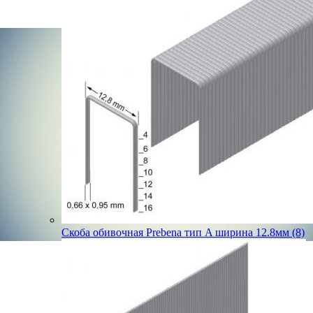
Скоба обивочная Prebena тип A ширина 12.8мм (8)