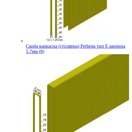
Скоба каркасна (столярна) Prebena тип E ширина
5.7мм (8)