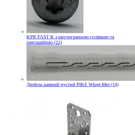
KPR FAST K з шестигранною голівкою та
пресшайбою (22)
Дюбель рамний пустий PIKE Wkret-Met (19)