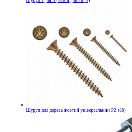
Шурупи для тересної дошки (3)
Шуруп для дерева жовтий універсальний PZ (68)