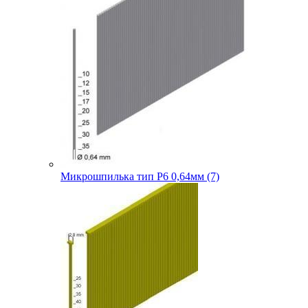
Микрошпилька тип P6 0,64мм (7)