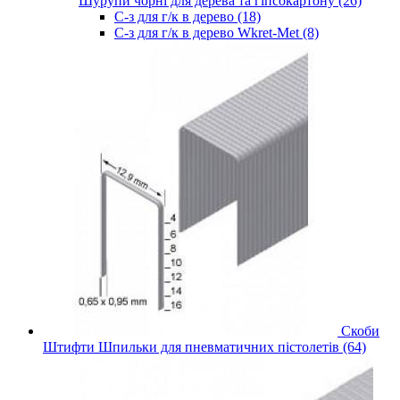
Шурупи чорні для дерева та гіпсокартону (26)
С-з для г/к в дерево (18)
С-з для г/к в дерево Wkret-Met (8)
Скоби
Штифти Шпильки для пневматичних пістолетів (64)