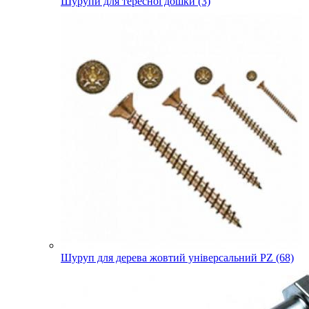
Шурупи для тересної дошки (3)
Шуруп для дерева жовтий універсальний PZ (68)