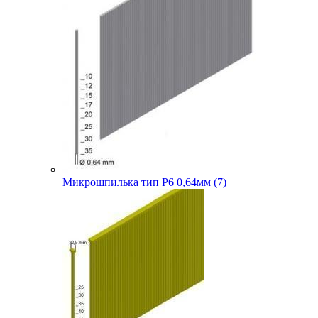
Микрошпилька тип P6 0,64мм (7)