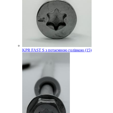
KPR FAST S з потаємною голівкою (15)