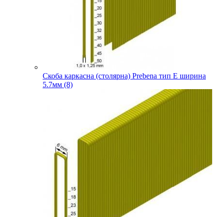
Скоба каркасна (столярна) Prebena тип E ширина
5.7мм (8)