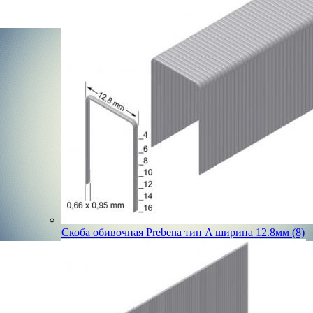
Скоба обивочная Prebena тип A ширина 12.8мм (8)