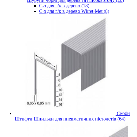
Шурупи чорні для дерева та гіпсокартону (26)
С-з для г/к в дерево (18)
С-з для г/к в дерево Wkret-Met (8)
Скоби
Штифти Шпильки для пневматичних пістолетів (64)