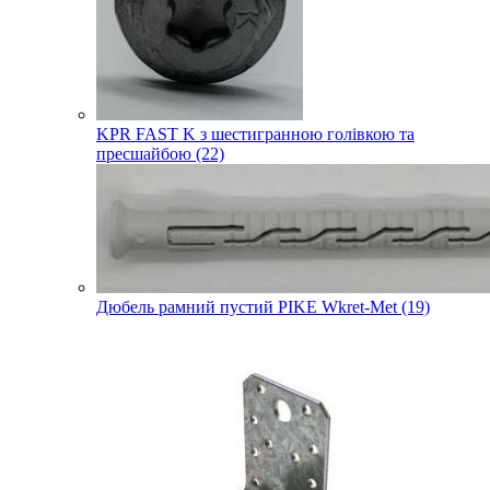
KPR FAST K з шестигранною голівкою та
пресшайбою (22)
Дюбель рамний пустий PIKE Wkret-Met (19)