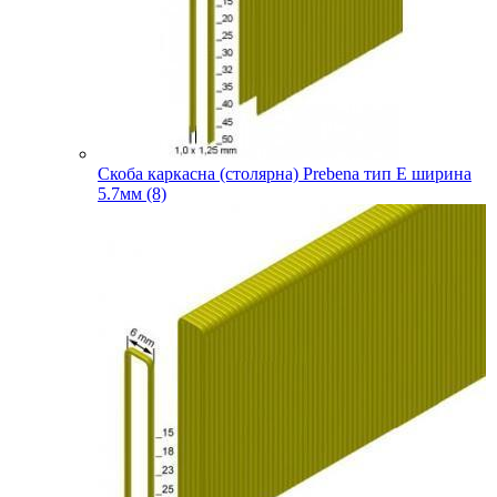
Скоба каркасна (столярна) Prebena тип E ширина
5.7мм (8)