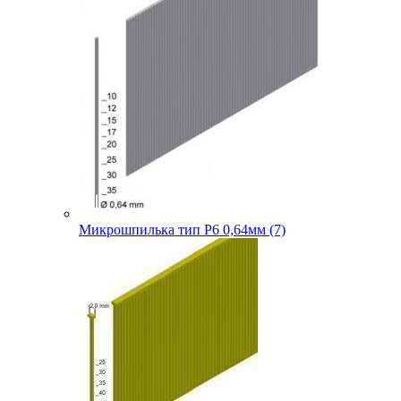
Микрошпилька тип P6 0,64мм (7)