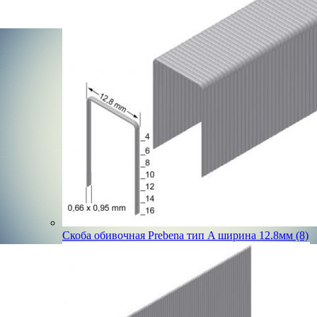
Скоба обивочная Prebena тип A ширина 12.8мм (8)