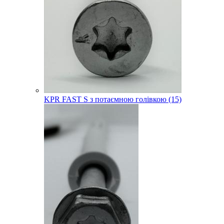
KPR FAST S з потаємною голівкою (15)