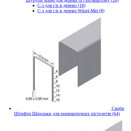
Шурупи чорні для дерева та гіпсокартону (26)
С-з для г/к в дерево (18)
С-з для г/к в дерево Wkret-Met (8)
Скоби
Штифти Шпильки для пневматичних пістолетів (64)