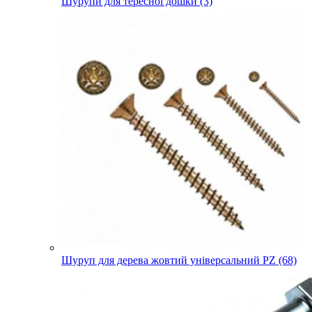
Шурупи для тересної дошки (3)
Шуруп для дерева жовтий універсальний PZ (68)