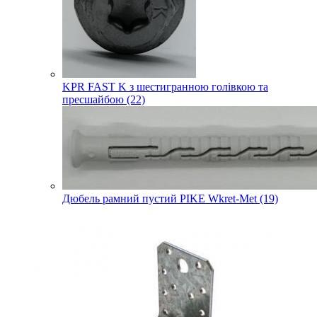
KPR FAST K з шестигранною голівкою та
пресшайбою (22)
Дюбель рамний пустий PIKE Wkret-Met (19)