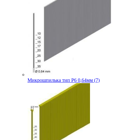
Микрошпилька тип P6 0,64мм (7)