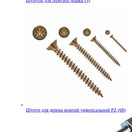
Шурупи для тересної дошки (3)
Шуруп для дерева жовтий універсальний PZ (68)