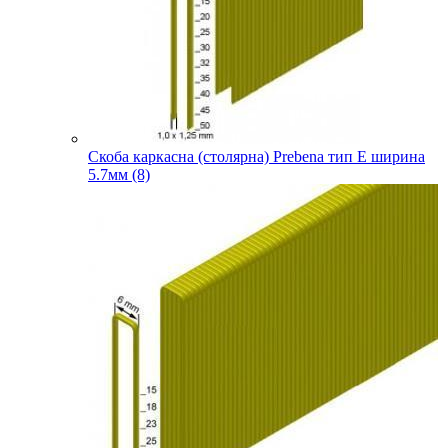
Скоба каркасна (столярна) Prebena тип E ширина
5.7мм (8)