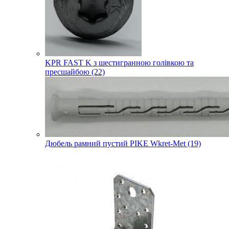
KPR FAST K з шестигранною голівкою та
пресшайбою (22)
Дюбель рамний пустий PIKE Wkret-Met (19)