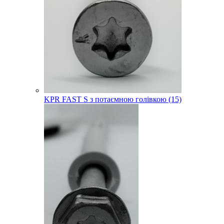
KPR FAST S з потаємною голівкою (15)