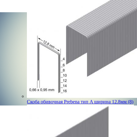
Скоба обивочная Prebena тип A ширина 12.8мм (8)