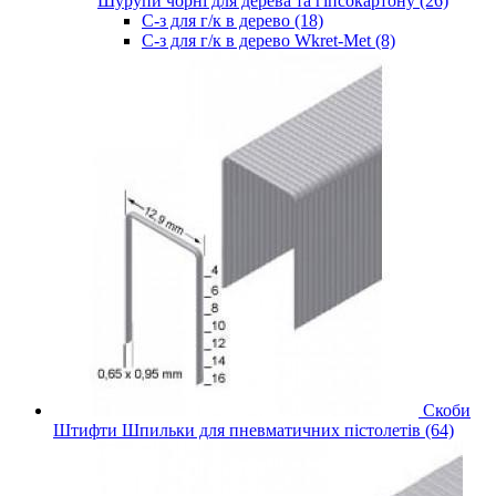
Шурупи чорні для дерева та гіпсокартону (26)
С-з для г/к в дерево (18)
С-з для г/к в дерево Wkret-Met (8)
Скоби
Штифти Шпильки для пневматичних пістолетів (64)