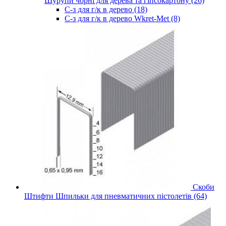
Шурупи чорні для дерева та гіпсокартону (26)
С-з для г/к в дерево (18)
С-з для г/к в дерево Wkret-Met (8)
Скоби
Штифти Шпильки для пневматичних пістолетів (64)