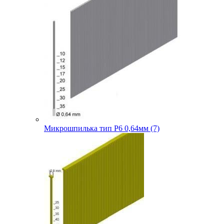
Микрошпилька тип P6 0,64мм (7)