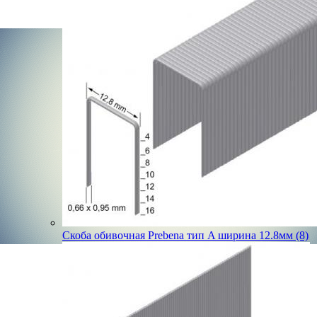
Скоба обивочная Prebena тип A ширина 12.8мм (8)