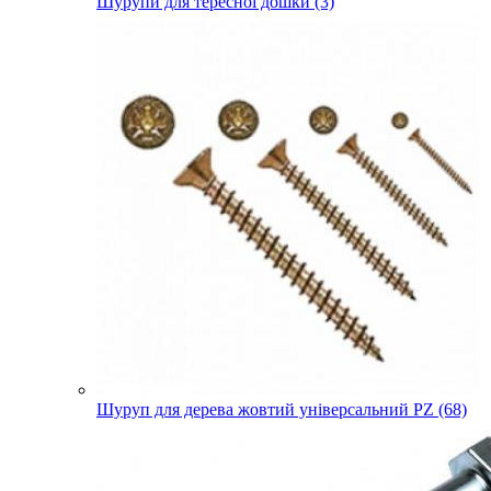
Шурупи для тересної дошки (3)
Шуруп для дерева жовтий універсальний PZ (68)