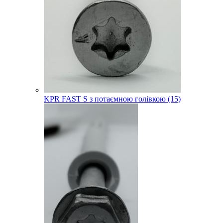
KPR FAST S з потаємною голівкою (15)