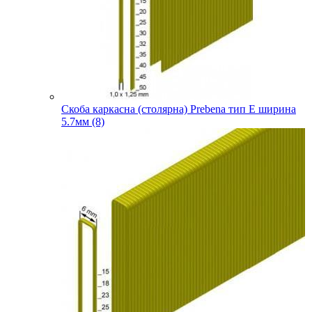
Скоба каркасна (столярна) Prebena тип E ширина
5.7мм (8)