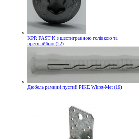
KPR FAST K з шестигранною голівкою та
пресшайбою (22)
Дюбель рамний пустий PIKE Wkret-Met (19)