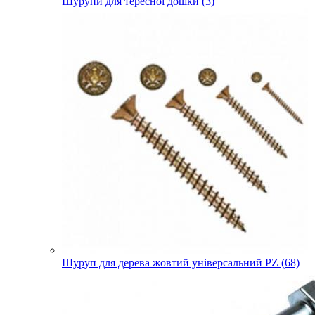
Шурупи для тересної дошки (3)
Шуруп для дерева жовтий універсальний PZ (68)