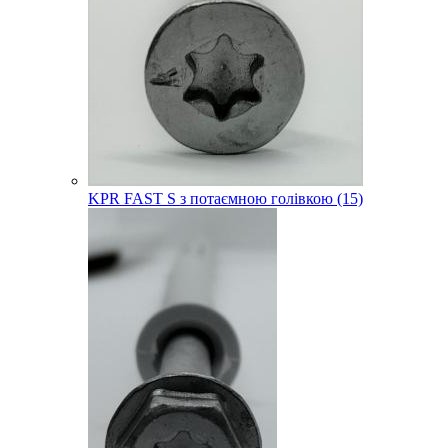
KPR FAST S з потаємною голівкою (15)