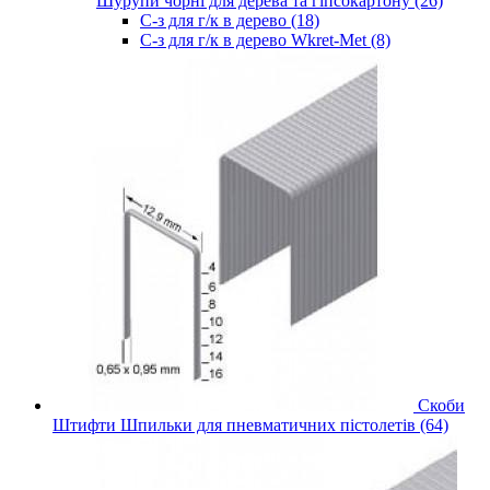
Шурупи чорні для дерева та гіпсокартону (26)
С-з для г/к в дерево (18)
С-з для г/к в дерево Wkret-Met (8)
Скоби
Штифти Шпильки для пневматичних пістолетів (64)