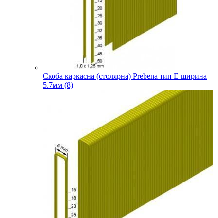
Скоба каркасна (столярна) Prebena тип E ширина
5.7мм (8)