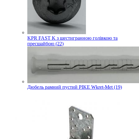
KPR FAST K з шестигранною голівкою та
пресшайбою (22)
Дюбель рамний пустий PIKE Wkret-Met (19)