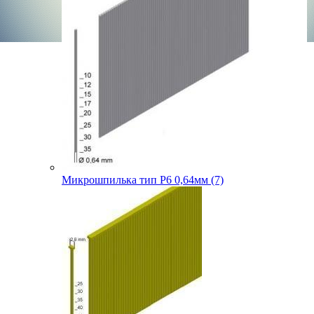
Микрошпилька тип P6 0,64мм (7)