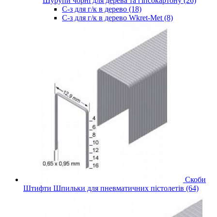
Шурупи чорні для дерева та гіпсокартону (26)
С-з для г/к в дерево (18)
С-з для г/к в дерево Wkret-Met (8)
Скоби
Штифти Шпильки для пневматичних пістолетів (64)