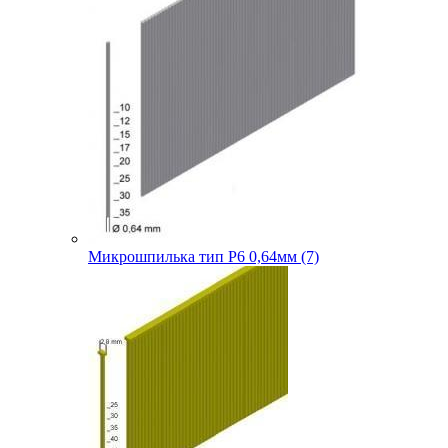
Микрошпилька тип P6 0,64мм (7)