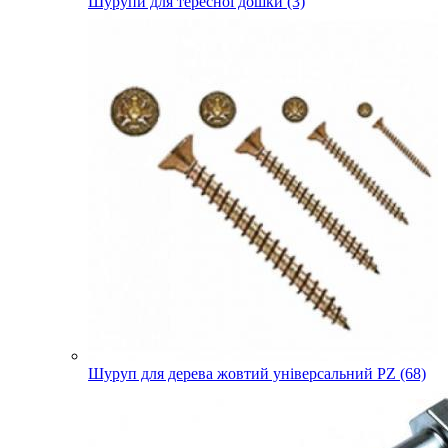
Шурупи для тересної дошки (3)
Шуруп для дерева жовтий універсальний PZ (68)