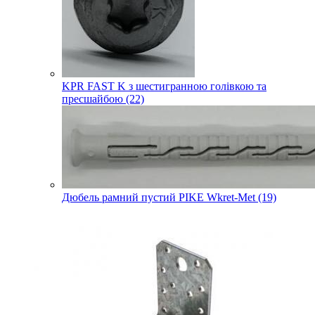
KPR FAST K з шестигранною голівкою та
пресшайбою (22)
Дюбель рамний пустий PIKE Wkret-Met (19)