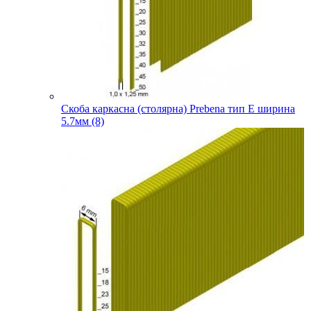
Скоба каркасна (столярна) Prebena тип E ширина
5.7мм (8)