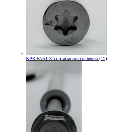
KPR FAST S з потаємною голівкою (15)