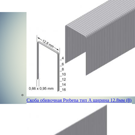
Скоба обивочная Prebena тип A ширина 12.8мм (8)