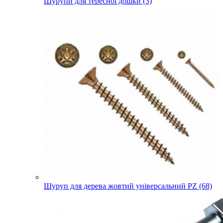
Шурупи для тересної дошки (3)
Шуруп для дерева жовтий універсальний PZ (68)