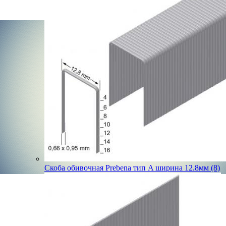
Скоба обивочная Prebena тип A ширина 12.8мм (8)