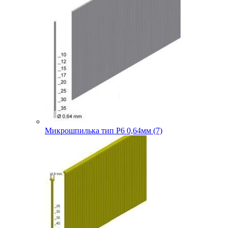
Микрошпилька тип P6 0,64мм (7)