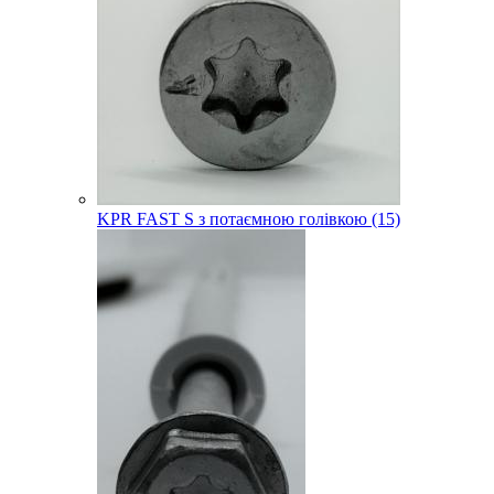
KPR FAST S з потаємною голівкою (15)