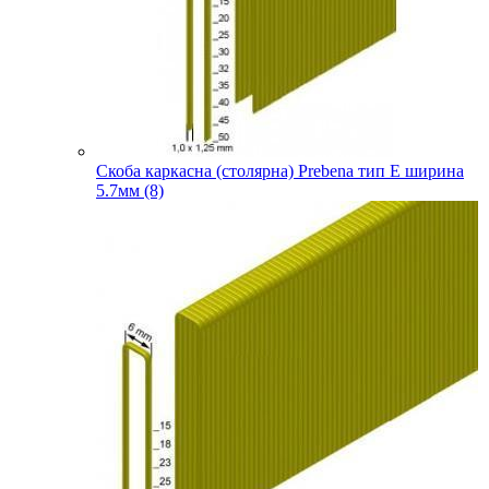
Скоба каркасна (столярна) Prebena тип E ширина
5.7мм (8)