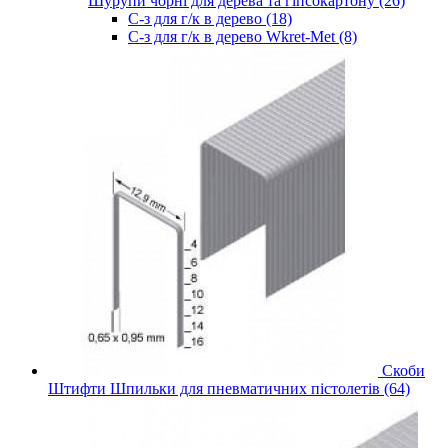
Шурупи чорні для дерева та гіпсокартону (26)
С-з для г/к в дерево (18)
С-з для г/к в дерево Wkret-Met (8)
Скоби
Штифти Шпильки для пневматичних пістолетів (64)