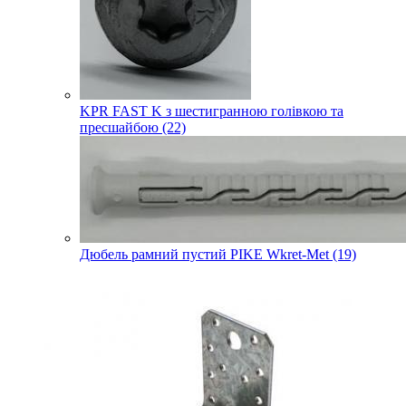
KPR FAST K з шестигранною голівкою та
пресшайбою (22)
Дюбель рамний пустий PIKE Wkret-Met (19)