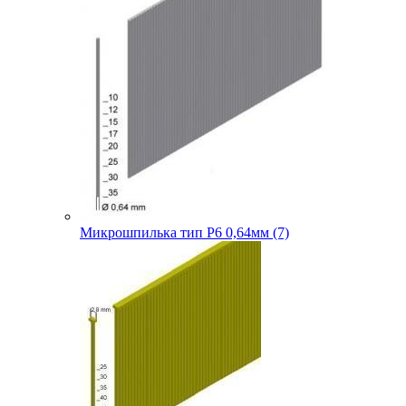
Микрошпилька тип P6 0,64мм (7)