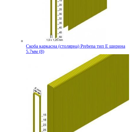
Скоба каркасна (столярна) Prebena тип E ширина
5.7мм (8)