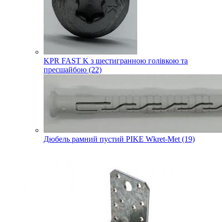
KPR FAST K з шестигранною голівкою та
пресшайбою (22)
Дюбель рамний пустий PIKE Wkret-Met (19)