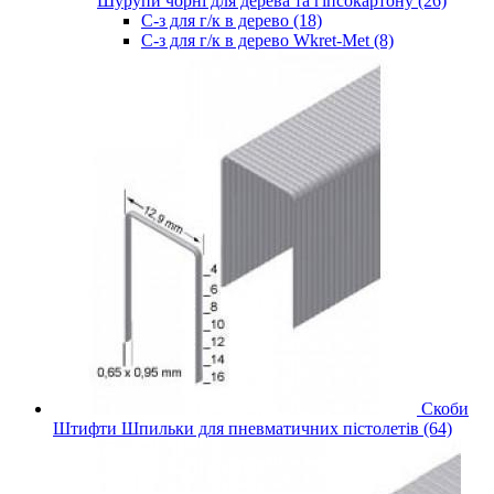
Шурупи чорні для дерева та гіпсокартону (26)
С-з для г/к в дерево (18)
С-з для г/к в дерево Wkret-Met (8)
Скоби
Штифти Шпильки для пневматичних пістолетів (64)