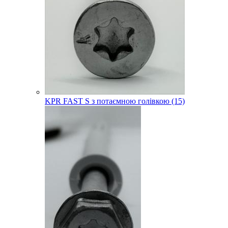
KPR FAST S з потаємною голівкою (15)