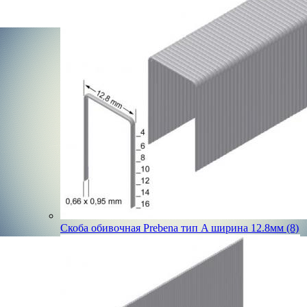
Скоба обивочная Prebena тип A ширина 12.8мм (8)