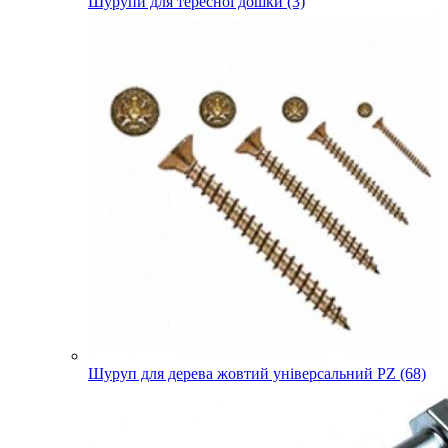
Шурупи для тересної дошки (3)
Шуруп для дерева жовтий універсальний PZ (68)