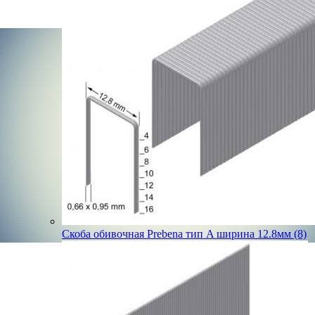
Скоба обивочная Prebena тип A ширина 12.8мм (8)