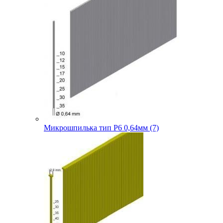
Микрошпилька тип P6 0,64мм (7)