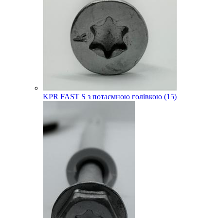
KPR FAST S з потаємною голівкою (15)