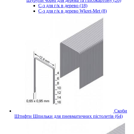
Шурупи чорні для дерева та гіпсокартону (26)
С-з для г/к в дерево (18)
С-з для г/к в дерево Wkret-Met (8)
Скоби
Штифти Шпильки для пневматичних пістолетів (64)