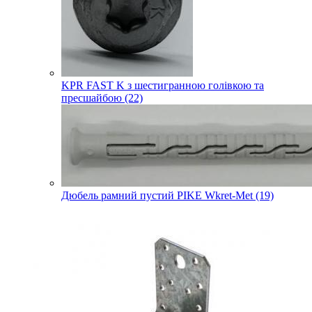
KPR FAST K з шестигранною голівкою та
пресшайбою (22)
Дюбель рамний пустий PIKE Wkret-Met (19)