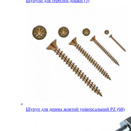
Шурупи для тересної дошки (3)
Шуруп для дерева жовтий універсальний PZ (68)