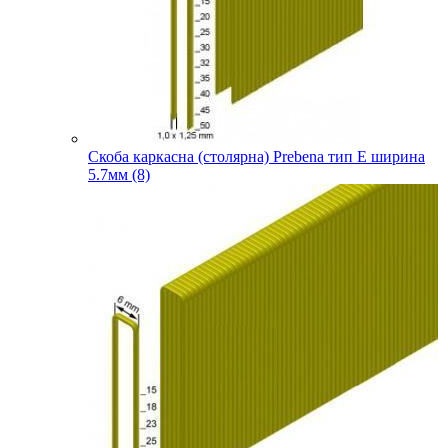
Скоба каркасна (столярна) Prebena тип E ширина
5.7мм (8)