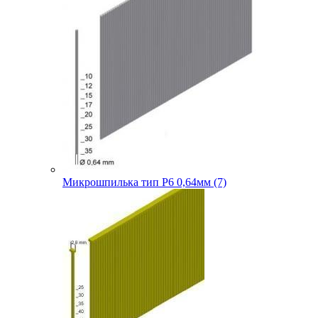
Микрошпилька тип P6 0,64мм (7)