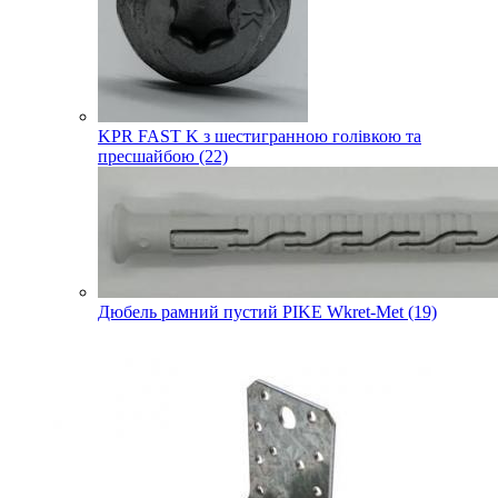
KPR FAST K з шестигранною голівкою та
пресшайбою (22)
Дюбель рамний пустий PIKE Wkret-Met (19)