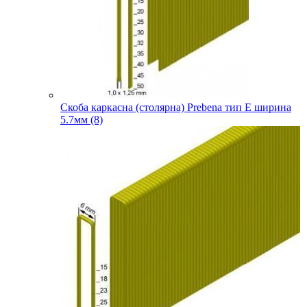
Скоба каркасна (столярна) Prebena тип E ширина
5.7мм (8)