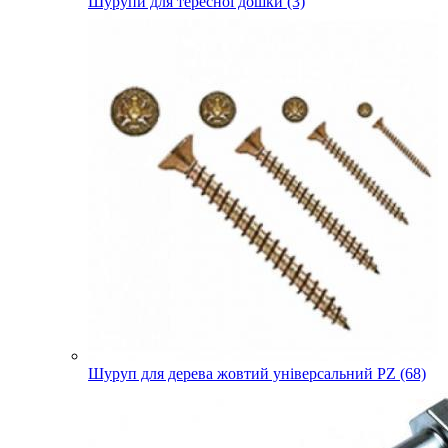
Шурупи для тересної дошки (3)
Шуруп для дерева жовтий універсальний PZ (68)