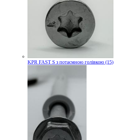
KPR FAST S з потаємною голівкою (15)