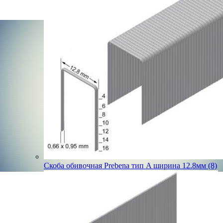
Скоба обивочная Prebena тип A ширина 12.8мм (8)