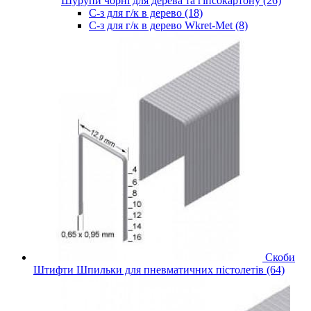
Шурупи чорні для дерева та гіпсокартону (26)
С-з для г/к в дерево (18)
С-з для г/к в дерево Wkret-Met (8)
Скоби
Штифти Шпильки для пневматичних пістолетів (64)