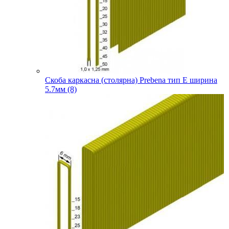
Скоба каркасна (столярна) Prebena тип E ширина
5.7мм (8)