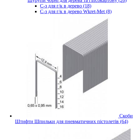
Шурупи чорні для дерева та гіпсокартону (26)
С-з для г/к в дерево (18)
С-з для г/к в дерево Wkret-Met (8)
Скоби
Штифти Шпильки для пневматичних пістолетів (64)