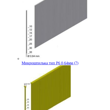
Микрошпилька тип P6 0,64мм (7)