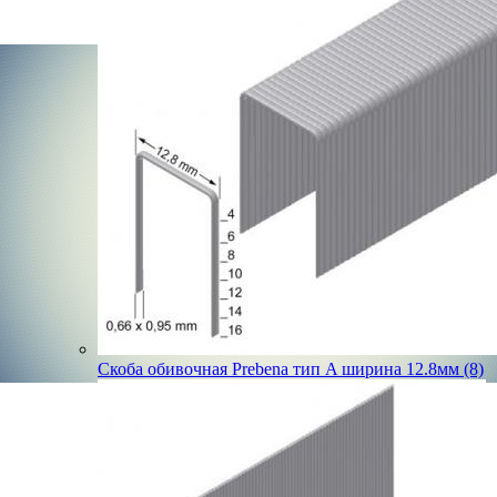
Скоба обивочная Prebena тип A ширина 12.8мм (8)