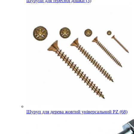
Шурупи для тересної дошки (3)
Шуруп для дерева жовтий універсальний PZ (68)