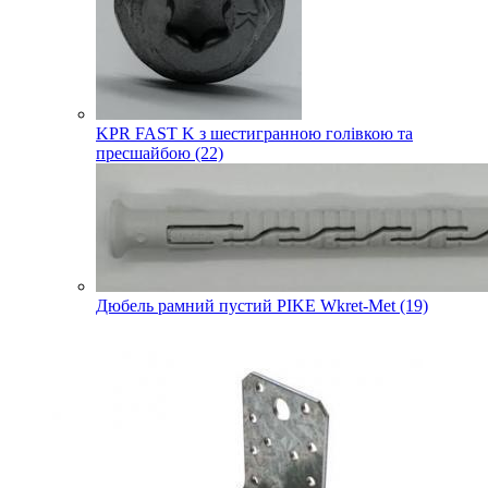
KPR FAST K з шестигранною голівкою та
пресшайбою (22)
Дюбель рамний пустий PIKE Wkret-Met (19)