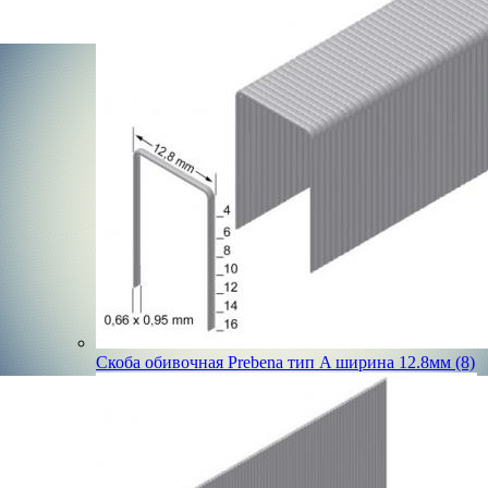
Скоба обивочная Prebena тип A ширина 12.8мм (8)