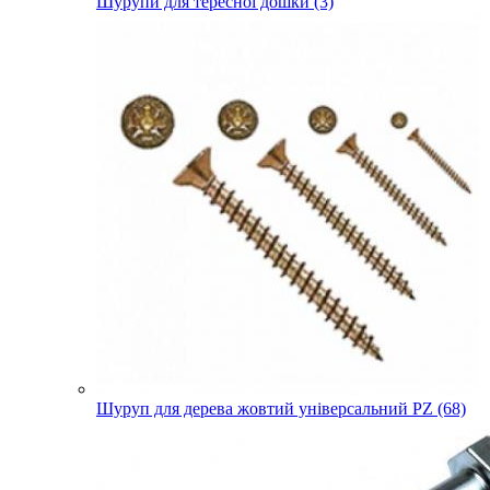
Шурупи для тересної дошки (3)
Шуруп для дерева жовтий універсальний PZ (68)