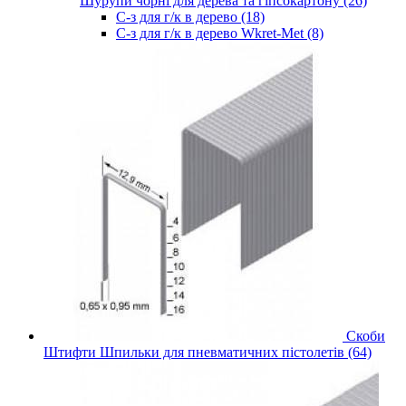
Шурупи чорні для дерева та гіпсокартону (26)
С-з для г/к в дерево (18)
С-з для г/к в дерево Wkret-Met (8)
Скоби
Штифти Шпильки для пневматичних пістолетів (64)