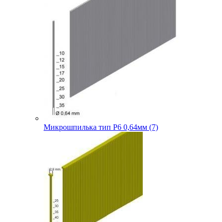
Микрошпилька тип P6 0,64мм (7)