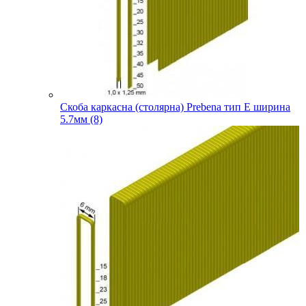
Скоба каркасна (столярна) Prebena тип E ширина
5.7мм (8)