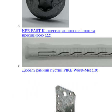
KPR FAST K з шестигранною голівкою та
пресшайбою (22)
Дюбель рамний пустий PIKE Wkret-Met (19)