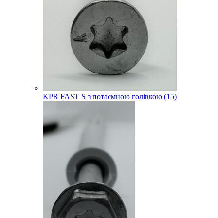
KPR FAST S з потаємною голівкою (15)