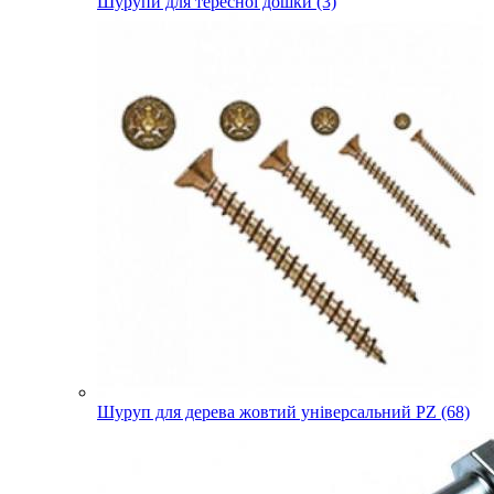
Шурупи для тересної дошки (3)
Шуруп для дерева жовтий універсальний PZ (68)