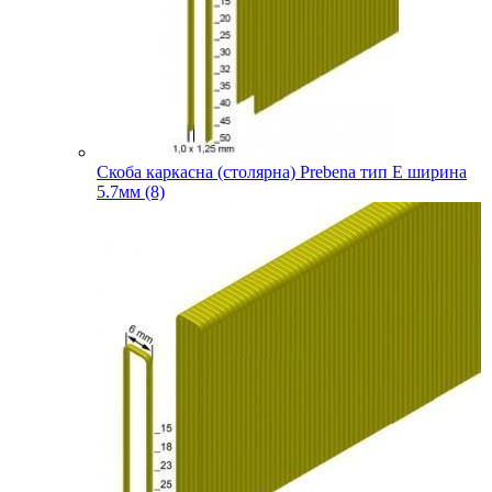
Скоба каркасна (столярна) Prebena тип E ширина
5.7мм (8)