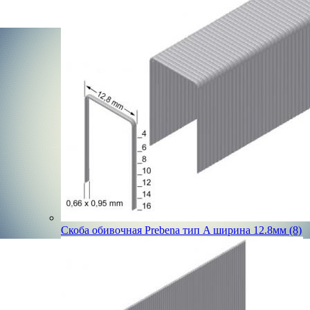
Скоба обивочная Prebena тип A ширина 12.8мм (8)