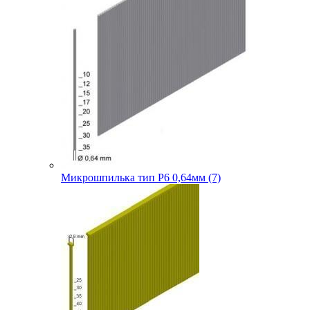
Микрошпилька тип P6 0,64мм (7)