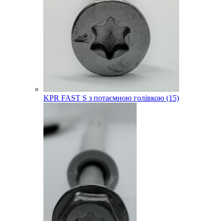
KPR FAST S з потаємною голівкою (15)