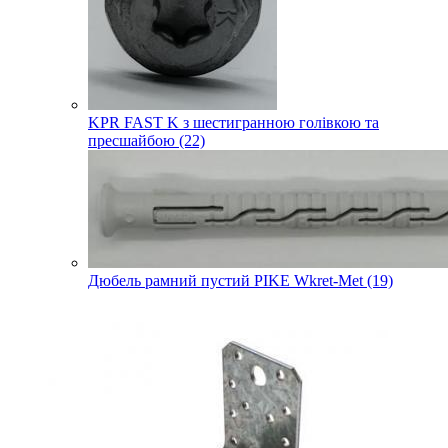
KPR FAST K з шестигранною голівкою та
пресшайбою (22)
Дюбель рамний пустий PIKE Wkret-Met (19)