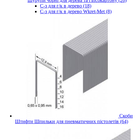
Шурупи чорні для дерева та гіпсокартону (26)
С-з для г/к в дерево (18)
С-з для г/к в дерево Wkret-Met (8)
Скоби
Штифти Шпильки для пневматичних пістолетів (64)