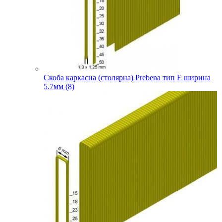
Скоба каркасна (столярна) Prebena тип E ширина
5.7мм (8)