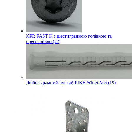
KPR FAST K з шестигранною голівкою та
пресшайбою (22)
Дюбель рамний пустий PIKE Wkret-Met (19)