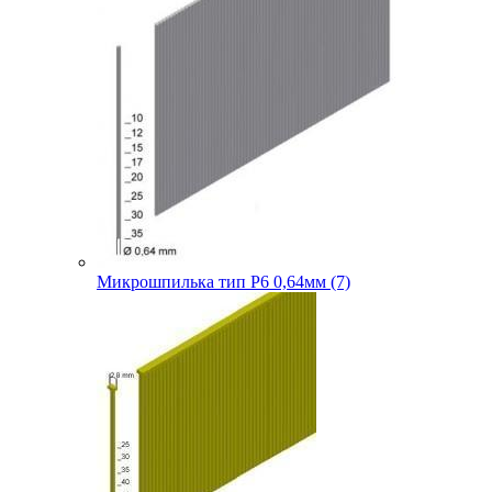
Микрошпилька тип P6 0,64мм (7)