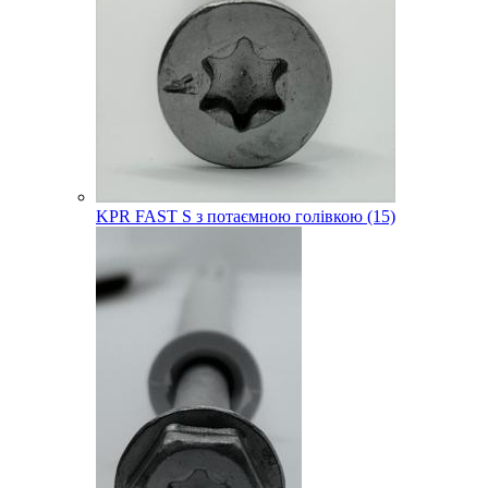
KPR FAST S з потаємною голівкою (15)