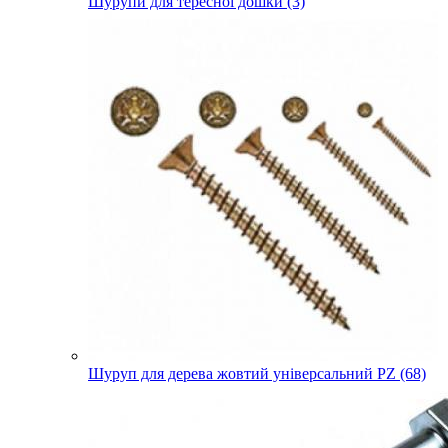
Шурупи для тересної дошки (3)
Шуруп для дерева жовтий універсальний PZ (68)