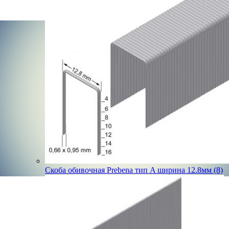
Скоба обивочная Prebena тип A ширина 12.8мм (8)