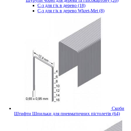
Шурупи чорні для дерева та гіпсокартону (26)
С-з для г/к в дерево (18)
С-з для г/к в дерево Wkret-Met (8)
Скоби
Штифти Шпильки для пневматичних пістолетів (64)