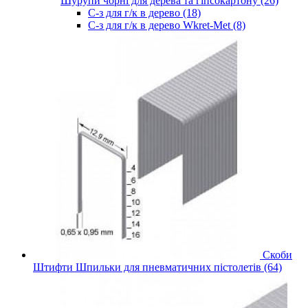
Шурупи чорні для дерева та гіпсокартону (26)
С-з для г/к в дерево (18)
С-з для г/к в дерево Wkret-Met (8)
Скоби
Штифти Шпильки для пневматичних пістолетів (64)