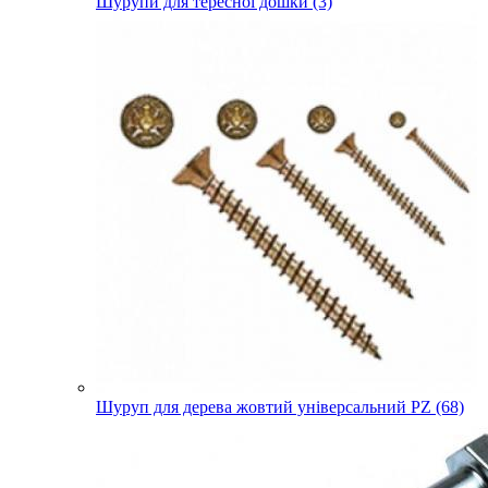
Шурупи для тересної дошки (3)
Шуруп для дерева жовтий універсальний PZ (68)