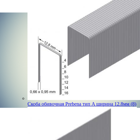
Скоба обивочная Prebena тип A ширина 12.8мм (8)