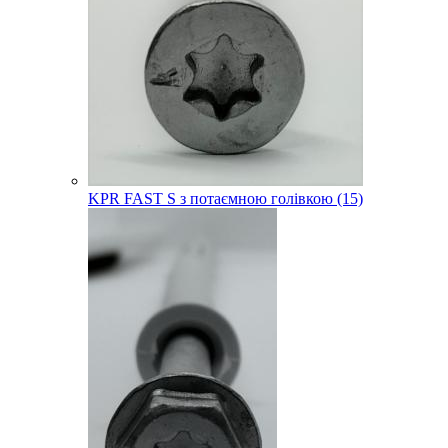
KPR FAST S з потаємною голівкою (15)