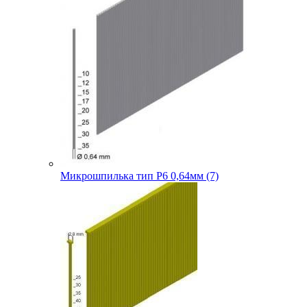
Микрошпилька тип P6 0,64мм (7)