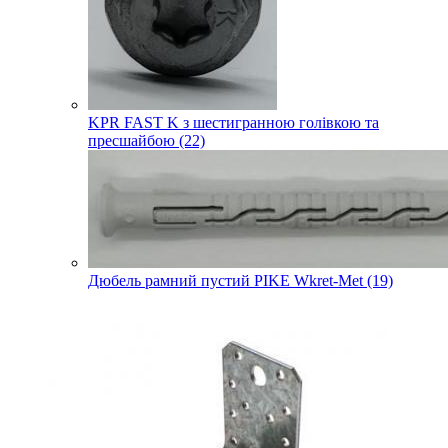
KPR FAST K з шестигранною голівкою та
пресшайбою (22)
Дюбель рамний пустий PIKE Wkret-Met (19)