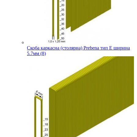
Скоба каркасна (столярна) Prebena тип E ширина
5.7мм (8)