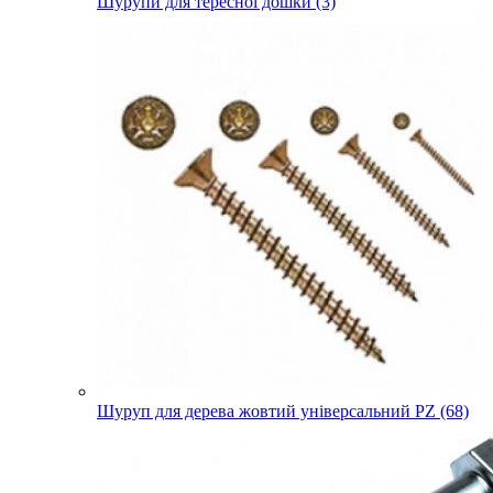
Шурупи для тересної дошки (3)
Шуруп для дерева жовтий універсальний PZ (68)