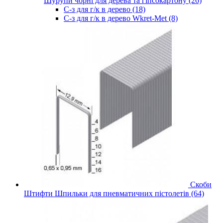
Шурупи чорні для дерева та гіпсокартону (26)
С-з для г/к в дерево (18)
С-з для г/к в дерево Wkret-Met (8)
Скоби
Штифти Шпильки для пневматичних пістолетів (64)