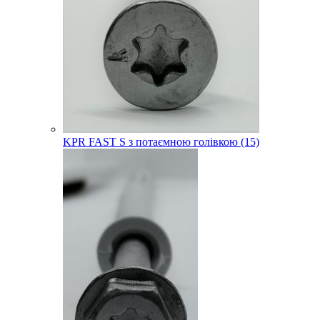
KPR FAST S з потаємною голівкою (15)