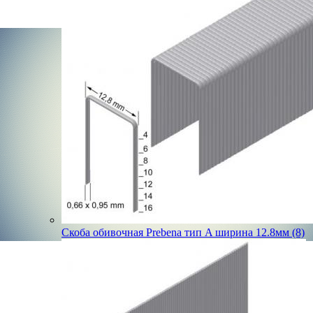
Скоба обивочная Prebena тип A ширина 12.8мм (8)