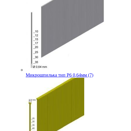
Микрошпилька тип P6 0,64мм (7)