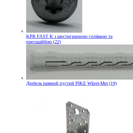
KPR FAST K з шестигранною голівкою та
пресшайбою (22)
Дюбель рамний пустий PIKE Wkret-Met (19)