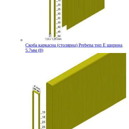
Скоба каркасна (столярна) Prebena тип E ширина
5.7мм (8)