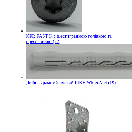
KPR FAST K з шестигранною голівкою та
пресшайбою (22)
Дюбель рамний пустий PIKE Wkret-Met (19)