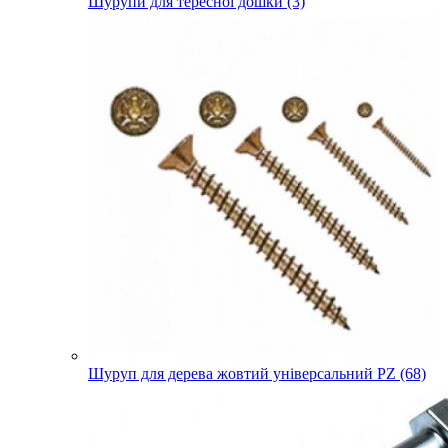
Шурупи для тересної дошки (3)
Шуруп для дерева жовтий універсальний PZ (68)