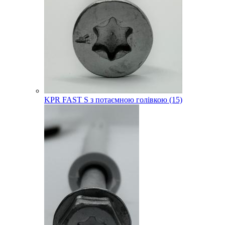
KPR FAST S з потаємною голівкою (15)