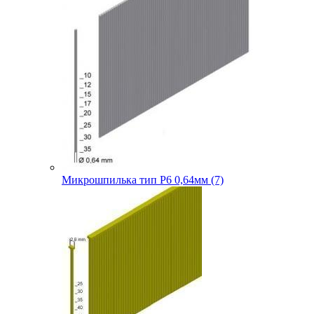
Микрошпилька тип P6 0,64мм (7)