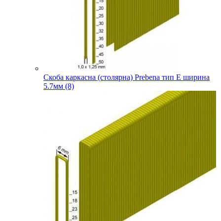
Скоба каркасна (столярна) Prebena тип E ширина
5.7мм (8)