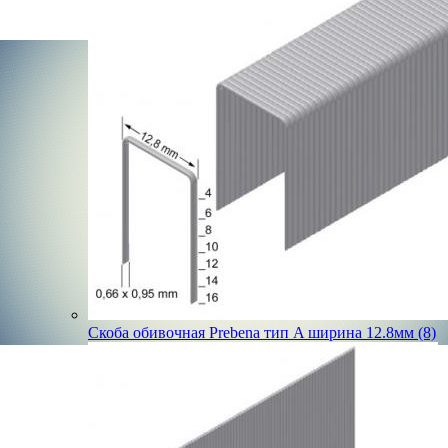
Скоба обивочная Prebena тип A ширина 12.8мм (8)