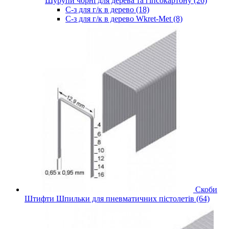
Шурупи чорні для дерева та гіпсокартону (26)
С-з для г/к в дерево (18)
С-з для г/к в дерево Wkret-Met (8)
Скоби
Штифти Шпильки для пневматичних пістолетів (64)