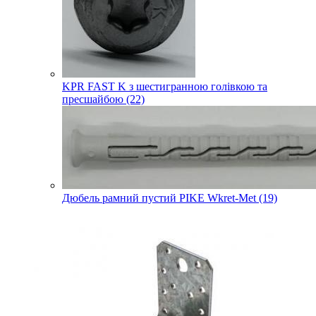
KPR FAST K з шестигранною голівкою та
пресшайбою (22)
Дюбель рамний пустий PIKE Wkret-Met (19)