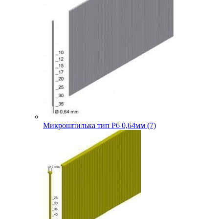
Микрошпилька тип P6 0,64мм (7)