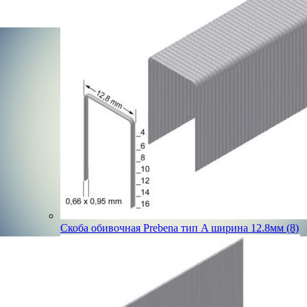
Скоба обивочная Prebena тип A ширина 12.8мм (8)