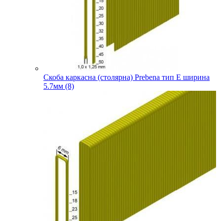
Скоба каркасна (столярна) Prebena тип E ширина
5.7мм (8)