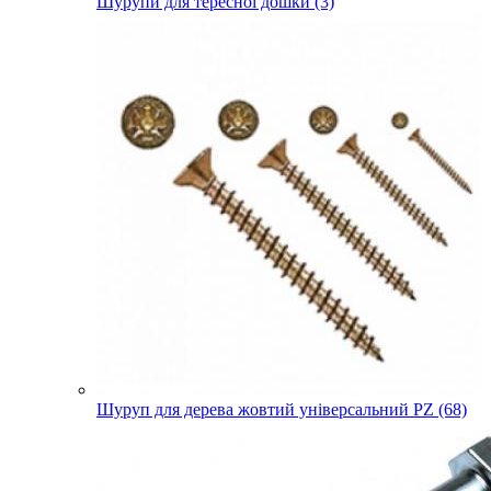
Шурупи для тересної дошки (3)
Шуруп для дерева жовтий універсальний PZ (68)