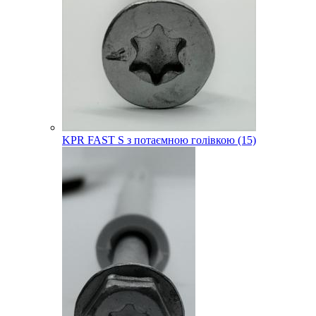
KPR FAST S з потаємною голівкою (15)