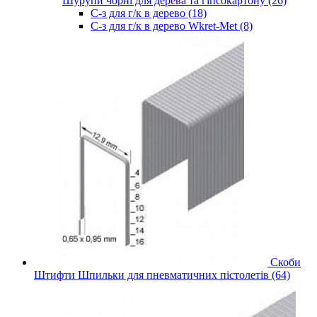
Шурупи чорні для дерева та гіпсокартону (26)
С-з для г/к в дерево (18)
С-з для г/к в дерево Wkret-Met (8)
Скоби
Штифти Шпильки для пневматичних пістолетів (64)