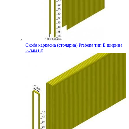
Скоба каркасна (столярна) Prebena тип E ширина
5.7мм (8)