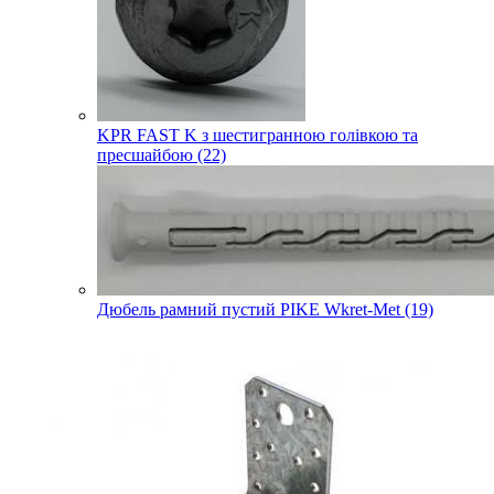
KPR FAST K з шестигранною голівкою та
пресшайбою (22)
Дюбель рамний пустий PIKE Wkret-Met (19)