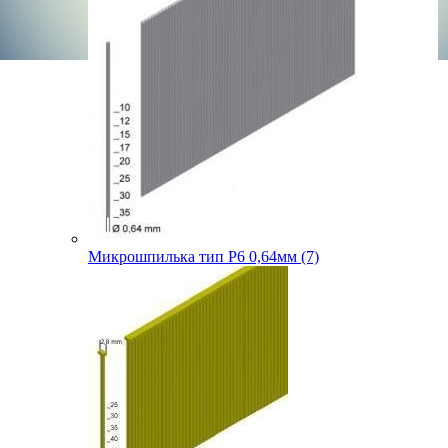
Микрошпилька тип P6 0,64мм (7)