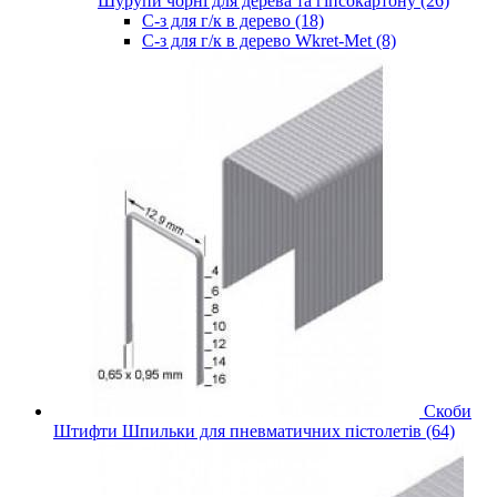
Шурупи чорні для дерева та гіпсокартону (26)
С-з для г/к в дерево (18)
С-з для г/к в дерево Wkret-Met (8)
Скоби
Штифти Шпильки для пневматичних пістолетів (64)