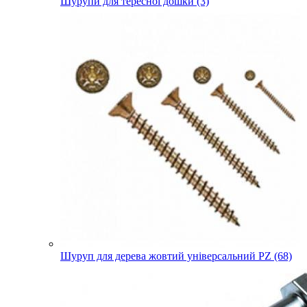
Шурупи для тересної дошки (3)
Шуруп для дерева жовтий універсальний PZ (68)