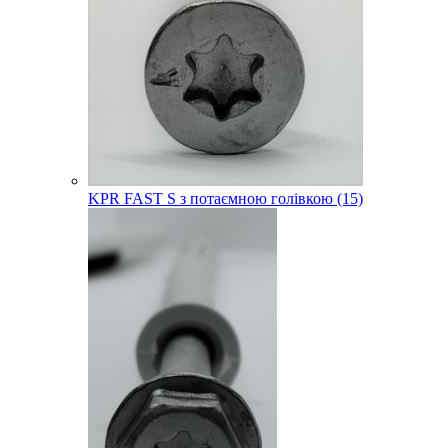
KPR FAST S з потаємною голівкою (15)