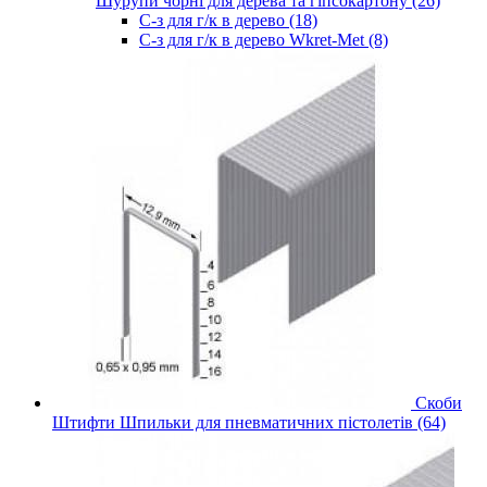
Шурупи чорні для дерева та гіпсокартону (26)
С-з для г/к в дерево (18)
С-з для г/к в дерево Wkret-Met (8)
Скоби
Штифти Шпильки для пневматичних пістолетів (64)