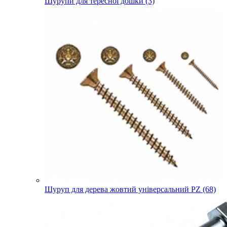
Шурупи для тересної дошки (3)
Шуруп для дерева жовтий універсальний PZ (68)