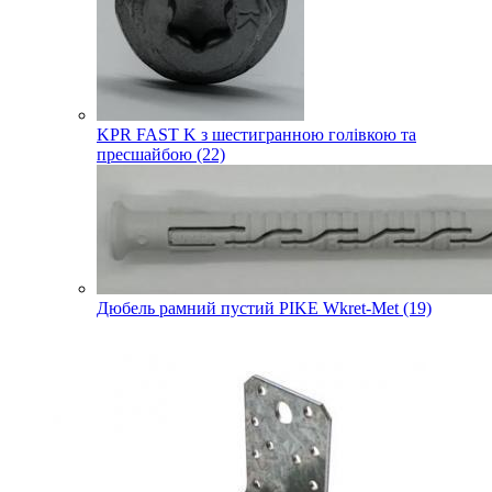
KPR FAST K з шестигранною голівкою та
пресшайбою (22)
Дюбель рамний пустий PIKE Wkret-Met (19)