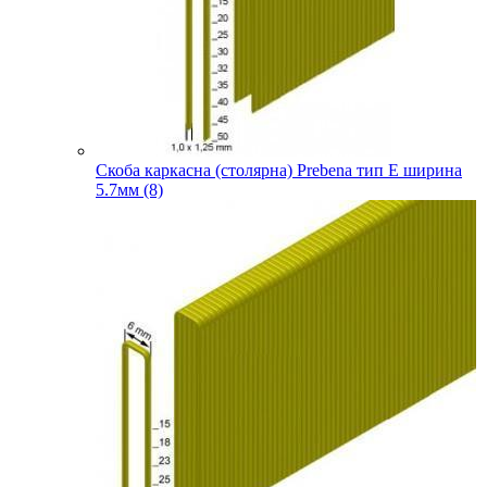
Скоба каркасна (столярна) Prebena тип E ширина
5.7мм (8)