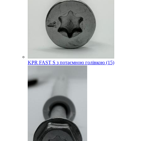
KPR FAST S з потаємною голівкою (15)