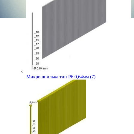
Микрошпилька тип P6 0,64мм (7)