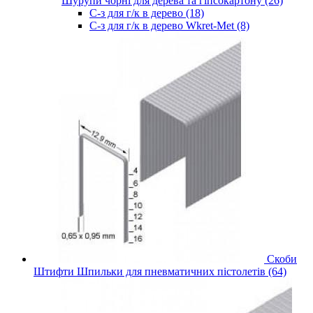
Шурупи чорні для дерева та гіпсокартону (26)
С-з для г/к в дерево (18)
С-з для г/к в дерево Wkret-Met (8)
Скоби
Штифти Шпильки для пневматичних пістолетів (64)