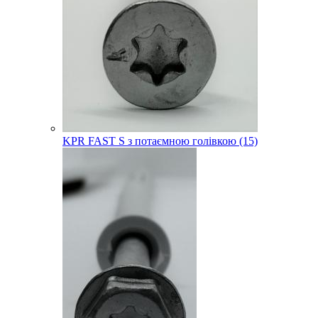
KPR FAST S з потаємною голівкою (15)