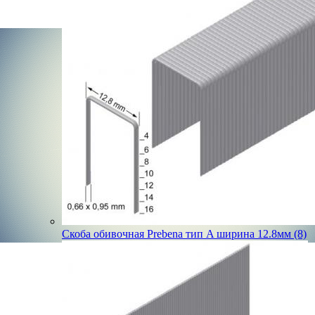
Скоба обивочная Prebena тип A ширина 12.8мм (8)