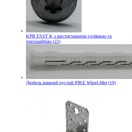
KPR FAST K з шестигранною голівкою та
пресшайбою (22)
Дюбель рамний пустий PIKE Wkret-Met (19)