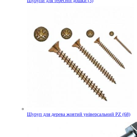
Шурупи для тересної дошки (3)
Шуруп для дерева жовтий універсальний PZ (68)