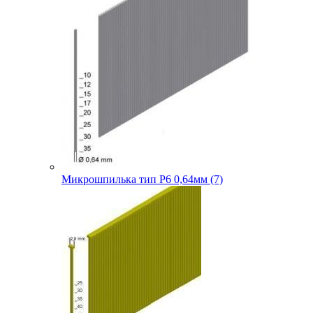
Микрошпилька тип P6 0,64мм (7)