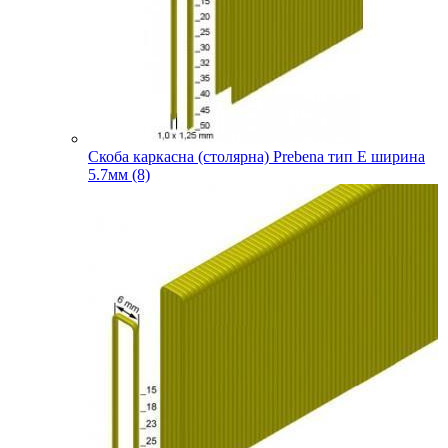
Скоба каркасна (столярна) Prebena тип E ширина
5.7мм (8)