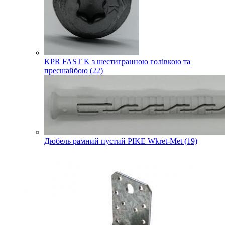
KPR FAST K з шестигранною голівкою та
пресшайбою (22)
Дюбель рамний пустий PIKE Wkret-Met (19)