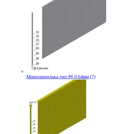
Микрошпилька тип P6 0,64мм (7)