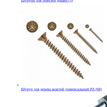
Шурупи для тересної дошки (3)
Шуруп для дерева жовтий універсальний PZ (68)