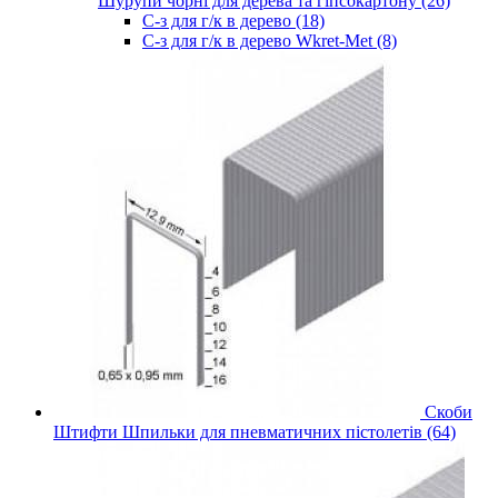
Шурупи чорні для дерева та гіпсокартону (26)
С-з для г/к в дерево (18)
С-з для г/к в дерево Wkret-Met (8)
Скоби
Штифти Шпильки для пневматичних пістолетів (64)