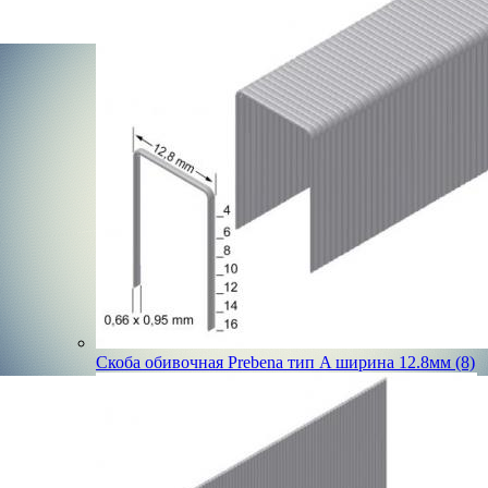
Скоба обивочная Prebena тип A ширина 12.8мм (8)