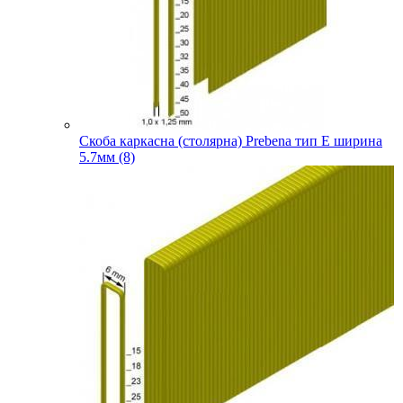
Скоба каркасна (столярна) Prebena тип E ширина
5.7мм (8)