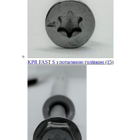
KPR FAST S з потаємною голівкою (15)