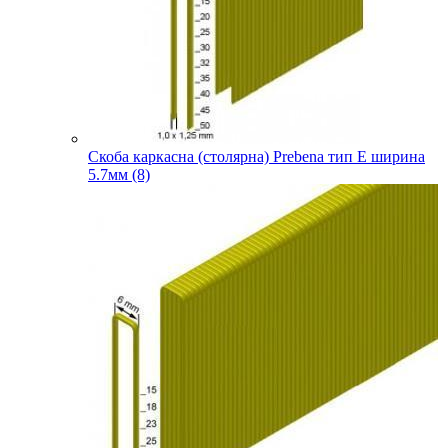
Скоба каркасна (столярна) Prebena тип E ширина
5.7мм (8)