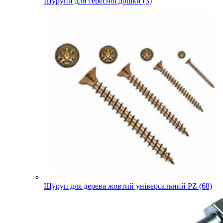
Шурупи для тересної дошки (3)
Шуруп для дерева жовтий універсальний PZ (68)