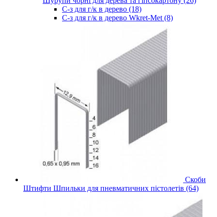
Шурупи чорні для дерева та гіпсокартону (26)
С-з для г/к в дерево (18)
С-з для г/к в дерево Wkret-Met (8)
Скоби
Штифти Шпильки для пневматичних пістолетів (64)