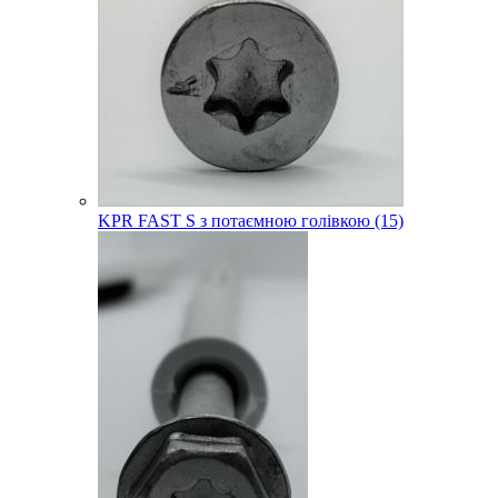
KPR FAST S з потаємною голівкою (15)