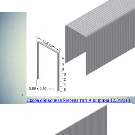
Скоба обивочная Prebena тип A ширина 12.8мм (8)