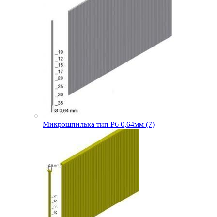
Микрошпилька тип P6 0,64мм (7)