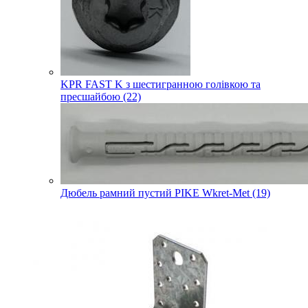
KPR FAST K з шестигранною голівкою та
пресшайбою (22)
Дюбель рамний пустий PIKE Wkret-Met (19)