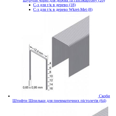
Шурупи чорні для дерева та гіпсокартону (26)
С-з для г/к в дерево (18)
С-з для г/к в дерево Wkret-Met (8)
Скоби
Штифти Шпильки для пневматичних пістолетів (64)