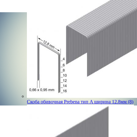
Скоба обивочная Prebena тип A ширина 12.8мм (8)