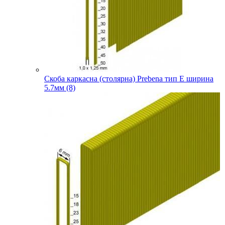
Скоба каркасна (столярна) Prebena тип E ширина
5.7мм (8)