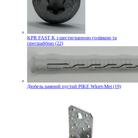
KPR FAST K з шестигранною голівкою та
пресшайбою (22)
Дюбель рамний пустий PIKE Wkret-Met (19)