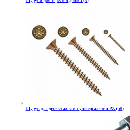
Шурупи для тересної дошки (3)
Шуруп для дерева жовтий універсальний PZ (68)