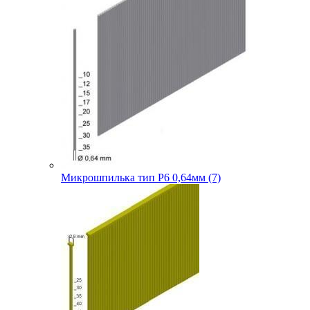
Микрошпилька тип P6 0,64мм (7)