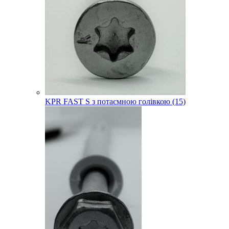
KPR FAST S з потаємною голівкою (15)