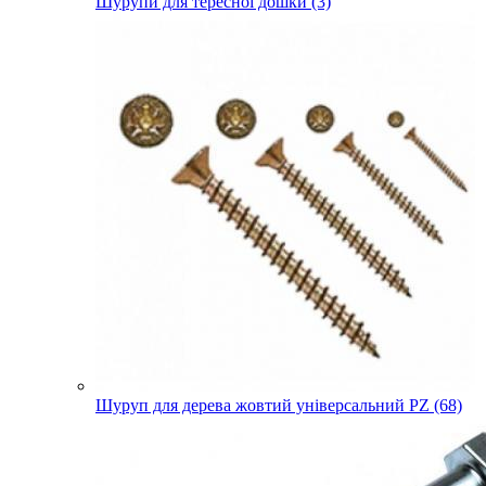
Шурупи для тересної дошки (3)
Шуруп для дерева жовтий універсальний PZ (68)