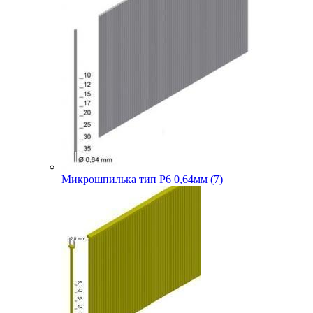
Микрошпилька тип P6 0,64мм (7)