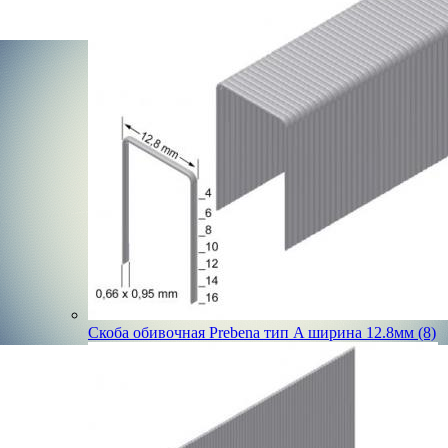
Скоба обивочная Prebena тип A ширина 12.8мм (8)