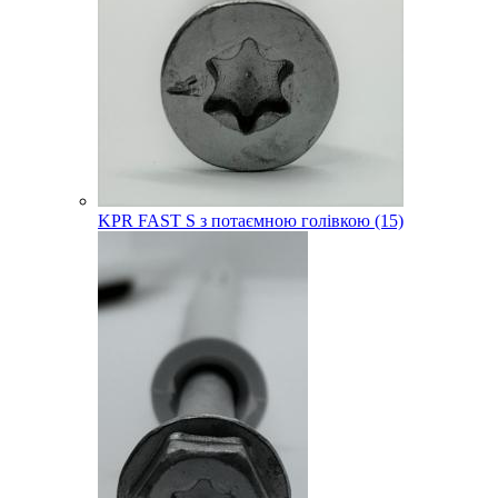
KPR FAST S з потаємною голівкою (15)