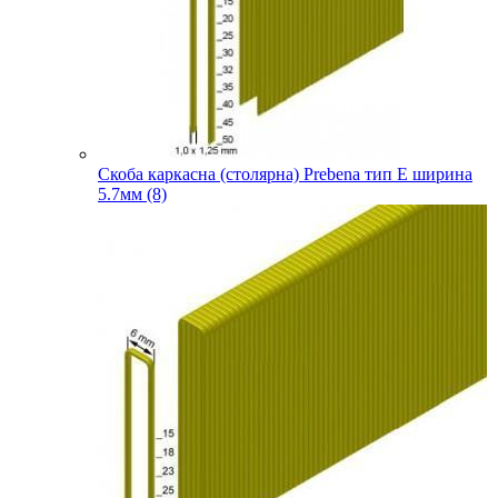
Скоба каркасна (столярна) Prebena тип E ширина
5.7мм (8)