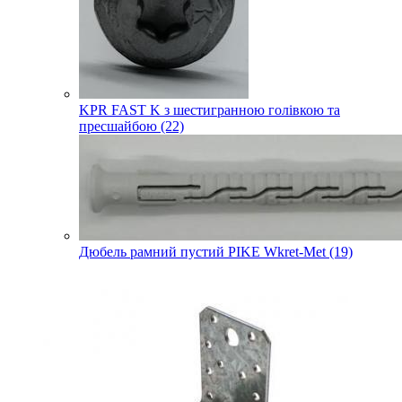
KPR FAST K з шестигранною голівкою та
пресшайбою (22)
Дюбель рамний пустий PIKE Wkret-Met (19)