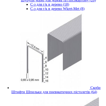
Шурупи чорні для дерева та гіпсокартону (26)
С-з для г/к в дерево (18)
С-з для г/к в дерево Wkret-Met (8)
Скоби
Штифти Шпильки для пневматичних пістолетів (64)