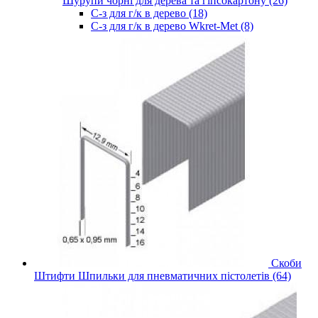
Шурупи чорні для дерева та гіпсокартону (26)
С-з для г/к в дерево (18)
С-з для г/к в дерево Wkret-Met (8)
Скоби
Штифти Шпильки для пневматичних пістолетів (64)