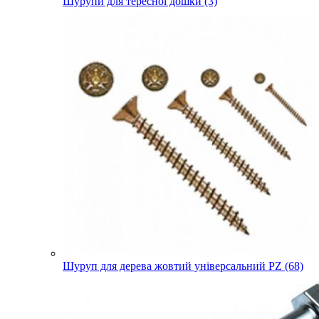
Шурупи для тересної дошки (3)
Шуруп для дерева жовтий універсальний PZ (68)