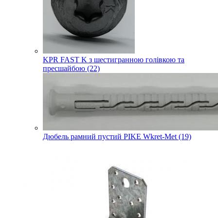
KPR FAST K з шестигранною голівкою та
пресшайбою (22)
Дюбель рамний пустий PIKE Wkret-Met (19)