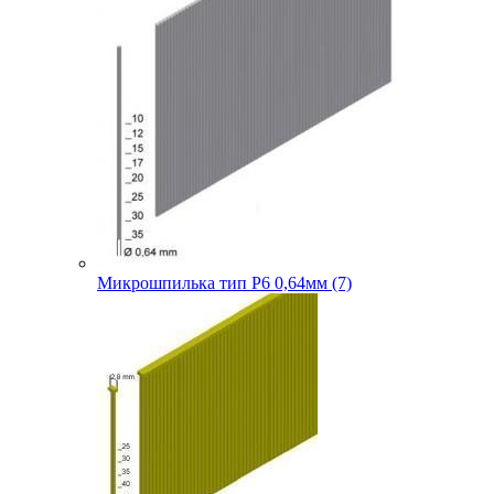
Микрошпилька тип P6 0,64мм (7)