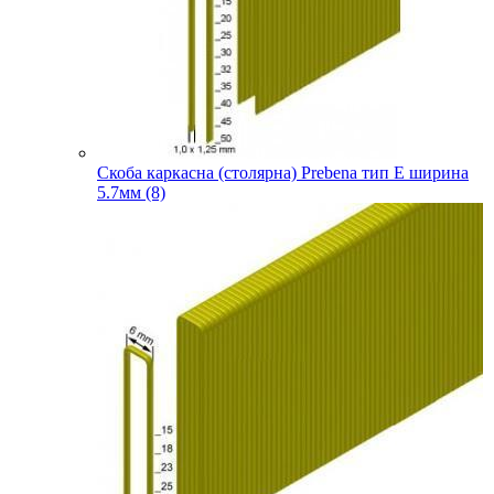
Скоба каркасна (столярна) Prebena тип E ширина
5.7мм (8)