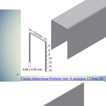
Скоба обивочная Prebena тип A ширина 12.8мм (8)