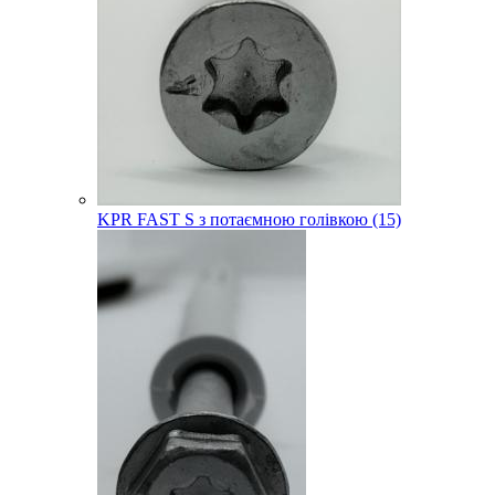
KPR FAST S з потаємною голівкою (15)