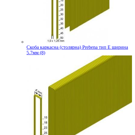
Скоба каркасна (столярна) Prebena тип E ширина
5.7мм (8)