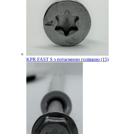
KPR FAST S з потаємною голівкою (15)