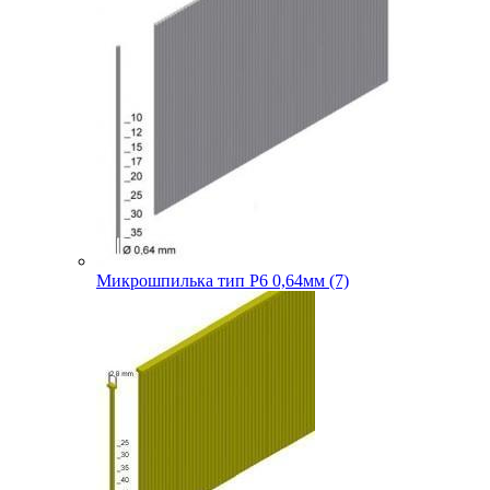
Микрошпилька тип P6 0,64мм (7)