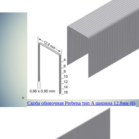
Скоба обивочная Prebena тип A ширина 12.8мм (8)