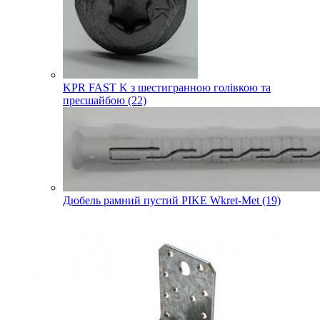
KPR FAST K з шестигранною голівкою та
пресшайбою (22)
Дюбель рамний пустий PIKE Wkret-Met (19)