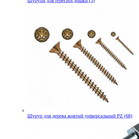
Шурупи для тересної дошки (3)
Шуруп для дерева жовтий універсальний PZ (68)