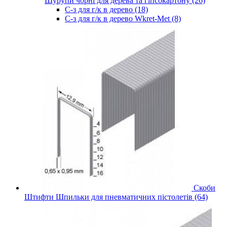
Шурупи чорні для дерева та гіпсокартону (26)
С-з для г/к в дерево (18)
С-з для г/к в дерево Wkret-Met (8)
Скоби
Штифти Шпильки для пневматичних пістолетів (64)