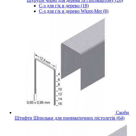
Шурупи чорні для дерева та гіпсокартону (26)
С-з для г/к в дерево (18)
С-з для г/к в дерево Wkret-Met (8)
Скоби
Штифти Шпильки для пневматичних пістолетів (64)