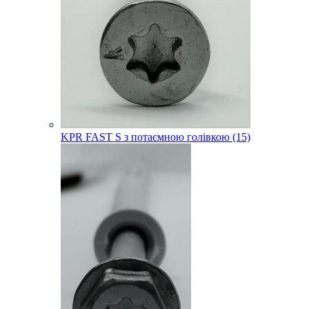
KPR FAST S з потаємною голівкою (15)