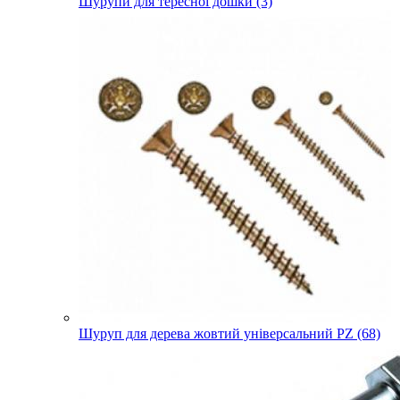
Шурупи для тересної дошки (3)
Шуруп для дерева жовтий універсальний PZ (68)