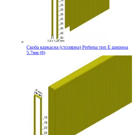
Скоба каркасна (столярна) Prebena тип E ширина
5.7мм (8)