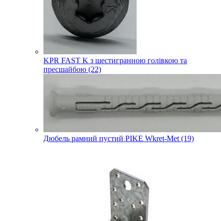
KPR FAST K з шестигранною голівкою та
пресшайбою (22)
Дюбель рамний пустий PIKE Wkret-Met (19)