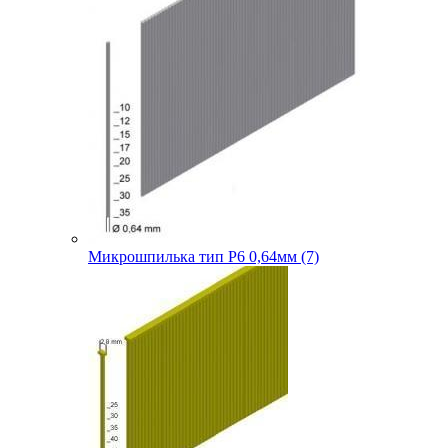
Микрошпилька тип P6 0,64мм (7)