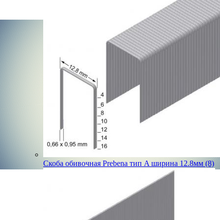
Скоба обивочная Prebena тип A ширина 12.8мм (8)