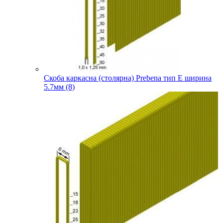
Скоба каркасна (столярна) Prebena тип E ширина
5.7мм (8)