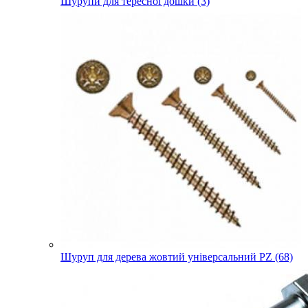
Шурупи для тересної дошки (3)
Шуруп для дерева жовтий універсальний PZ (68)