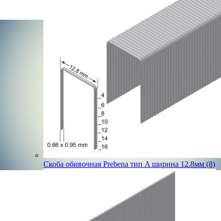
Скоба обивочная Prebena тип A ширина 12.8мм (8)