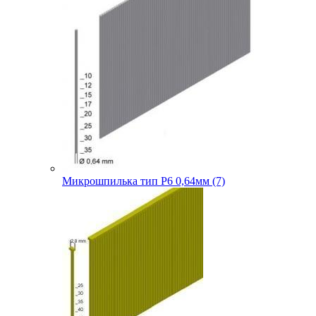
Микрошпилька тип P6 0,64мм (7)