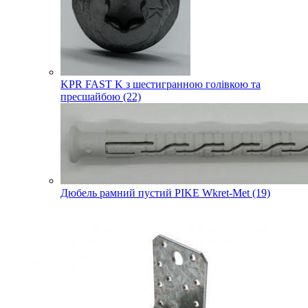
KPR FAST K з шестигранною голівкою та
пресшайбою (22)
Дюбель рамний пустий PIKE Wkret-Met (19)