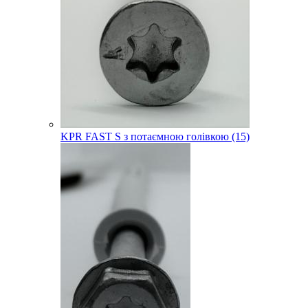
KPR FAST S з потаємною голівкою (15)