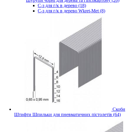
Шурупи чорні для дерева та гіпсокартону (26)
С-з для г/к в дерево (18)
С-з для г/к в дерево Wkret-Met (8)
Скоби
Штифти Шпильки для пневматичних пістолетів (64)