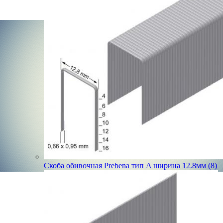
Скоба обивочная Prebena тип A ширина 12.8мм (8)