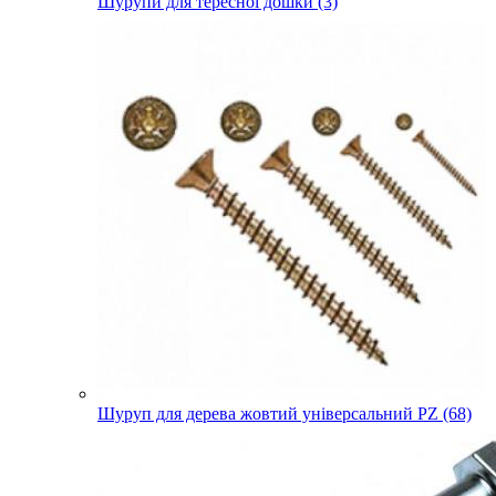
Шурупи для тересної дошки (3)
Шуруп для дерева жовтий універсальний PZ (68)