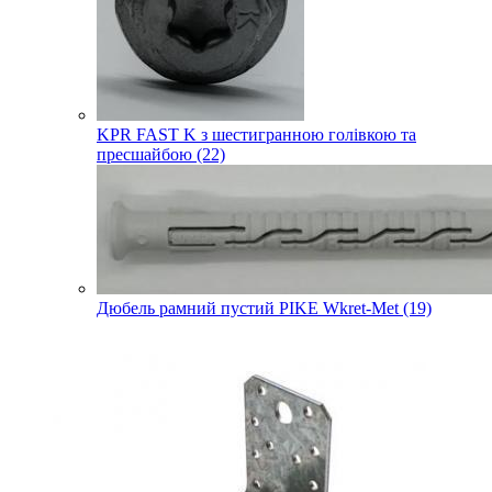
KPR FAST K з шестигранною голівкою та
пресшайбою (22)
Дюбель рамний пустий PIKE Wkret-Met (19)