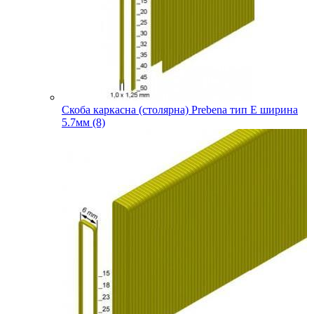
Скоба каркасна (столярна) Prebena тип E ширина
5.7мм (8)