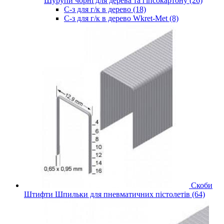
Шурупи чорні для дерева та гіпсокартону (26)
С-з для г/к в дерево (18)
С-з для г/к в дерево Wkret-Met (8)
Скоби
Штифти Шпильки для пневматичних пістолетів (64)