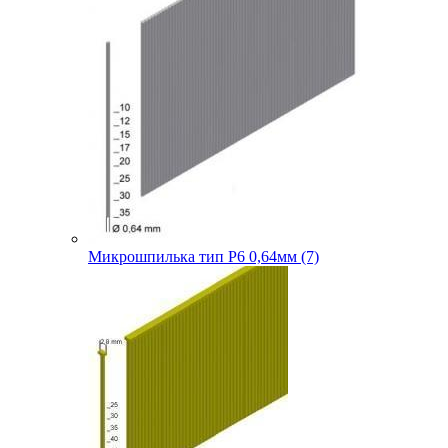
Микрошпилька тип P6 0,64мм (7)