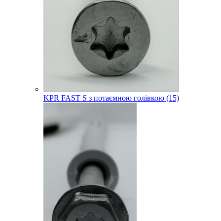
KPR FAST S з потаємною голівкою (15)